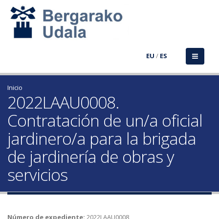
EU
/
ES
Inicio
2022LAAU0008.
Contratación de un/a oficial
jardinero/a para la brigada
de jardinería de obras y
servicios
Número de expediente:
2022LAAU0008