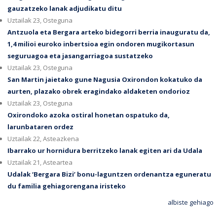
gauzatzeko lanak adjudikatu ditu
Uztailak 23, Osteguna
Antzuola eta Bergara arteko bidegorri berria inauguratu da,
1,4 milioi euroko inbertsioa egin ondoren mugikortasun
seguruagoa eta jasangarriagoa sustatzeko
Uztailak 23, Osteguna
San Martin jaietako gune Nagusia Oxirondon kokatuko da
aurten, plazako obrek eragindako aldaketen ondorioz
Uztailak 23, Osteguna
Oxirondoko azoka ostiral honetan ospatuko da,
larunbataren ordez
Uztailak 22, Asteazkena
Ibarrako ur hornidura berritzeko lanak egiten ari da Udala
Uztailak 21, Asteartea
Udalak ‘Bergara Bizi’ bonu-laguntzen ordenantza eguneratu
du familia gehiagorengana iristeko
albiste gehiago