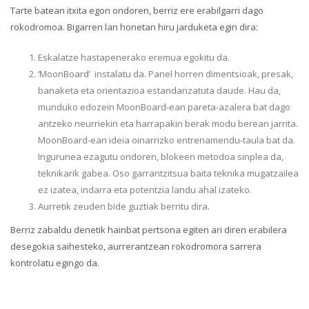
Tarte batean itxita egon ondoren, berriz ere erabilgarri dago
rokodromoa. Bigarren lan honetan hiru jarduketa egin dira:
Eskalatze hastapenerako eremua egokitu da.
‘MoonBoard’ instalatu da. Panel horren dimentsioak, presak,
banaketa eta orientazioa estandarizatuta daude. Hau da,
munduko edozein MoonBoard-ean pareta-azalera bat dago
antzeko neurriekin eta harrapakin berak modu berean jarrita.
MoonBoard-ean ideia oinarrizko entrenamendu-taula bat da.
Ingurunea ezagutu ondoren, blokeen metodoa sinplea da,
teknikarik gabea. Oso garrantzitsua baita teknika mugatzailea
ez izatea, indarra eta potentzia landu ahal izateko.
Aurretik zeuden bide guztiak berritu dira.
Berriz zabaldu denetik hainbat pertsona egiten ari diren erabilera
desegokia saihesteko, aurrerantzean rokodromora sarrera
kontrolatu egingo da.