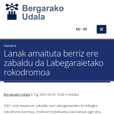
EU
/
ES
Hasiera
Lanak amaituta berriz ere
zabaldu da Labegaraietako
rokodromoa
Bergarako Udala
-k Og, 2023-03-02 16:42-n bidalia
2021. urte amaieran zabaldu zen Labegaraietako kiroldegiko
rokodromo berritua. Ondoren hobekuntza lan batzuk egin dira.