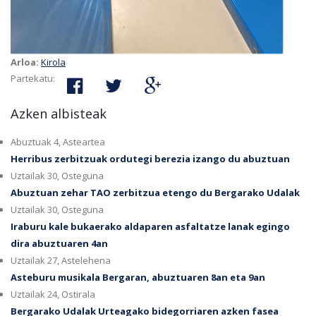
Arloa:
Kirola
Partekatu:
Azken albisteak
Abuztuak 4, Asteartea
Herribus zerbitzuak ordutegi berezia izango du abuztuan
Uztailak 30, Osteguna
Abuztuan zehar TAO zerbitzua etengo du Bergarako Udalak
Uztailak 30, Osteguna
Iraburu kale bukaerako aldaparen asfaltatze lanak egingo
dira abuztuaren 4an
Uztailak 27, Astelehena
Asteburu musikala Bergaran, abuztuaren 8an eta 9an
Uztailak 24, Ostirala
Bergarako Udalak Urteagako bidegorriaren azken fasea