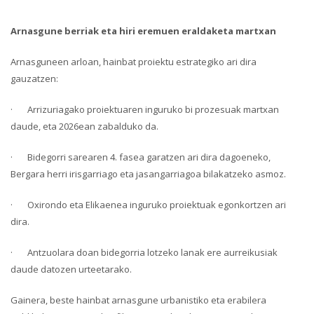
Arnasgune berriak eta hiri eremuen eraldaketa martxan
Arnasguneen arloan, hainbat proiektu estrategiko ari dira
gauzatzen:
· Arrizuriagako proiektuaren inguruko bi prozesuak martxan
daude, eta 2026ean zabalduko da.
· Bidegorri sarearen 4. fasea garatzen ari dira dagoeneko,
Bergara herri irisgarriago eta jasangarriagoa bilakatzeko asmoz.
· Oxirondo eta Elikaenea inguruko proiektuak egonkortzen ari
dira.
· Antzuolara doan bidegorria lotzeko lanak ere aurreikusiak
daude datozen urteetarako.
Gainera, beste hainbat arnasgune urbanistiko eta erabilera