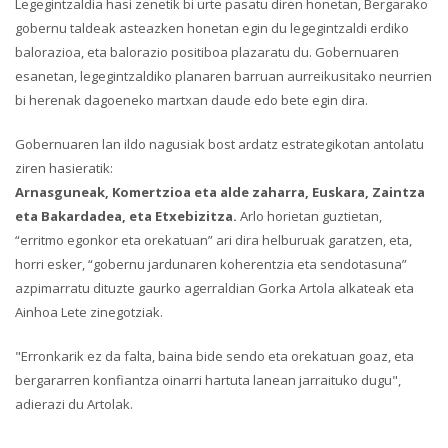
Legegintzaldia hasi zenetik bi urte pasatu diren honetan, Bergarako
gobernu taldeak asteazken honetan egin du legegintzaldi erdiko
balorazioa, eta balorazio positiboa plazaratu du. Gobernuaren
esanetan, legegintzaldiko planaren barruan aurreikusitako neurrien
bi herenak dagoeneko martxan daude edo bete egin dira.
Gobernuaren lan ildo nagusiak bost ardatz estrategikotan antolatu
ziren hasieratik:
Arnasguneak, Komertzioa eta alde zaharra, Euskara, Zaintza
eta Bakardadea, eta Etxebizitza.
Arlo horietan guztietan,
“erritmo egonkor eta orekatuan” ari dira helburuak garatzen, eta,
horri esker, “gobernu jardunaren koherentzia eta sendotasuna”
azpimarratu dituzte gaurko agerraldian Gorka Artola alkateak eta
Ainhoa Lete zinegotziak.
"Erronkarik ez da falta, baina bide sendo eta orekatuan goaz, eta
bergararren konfiantza oinarri hartuta lanean jarraituko dugu",
adierazi du Artolak.