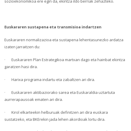
sozioekonomikoa ere egin da, ekintza ildo berriak zehazteko.
Euskararen sustapena eta transmisioa indartzen
Euskararen normalizazioa eta sustapena lehentasunezko ardatza
izaten jarraitzen du:
· Euskararen Plan Estrategikoa martxan dago eta hainbat ekintza
garatzen hasi dira.
· Harixa programa indartu eta zabaltzen ari dira.
· Euskararen aktibaziorako sarea eta Euskaraldia uztartuta
aurrerapausoak ematen ari dira.
· Kirol elkarteekin helburuak definitzen ari dira euskara
sustatzeko, eta BKErekin jada lehen akordioak lortu dira.