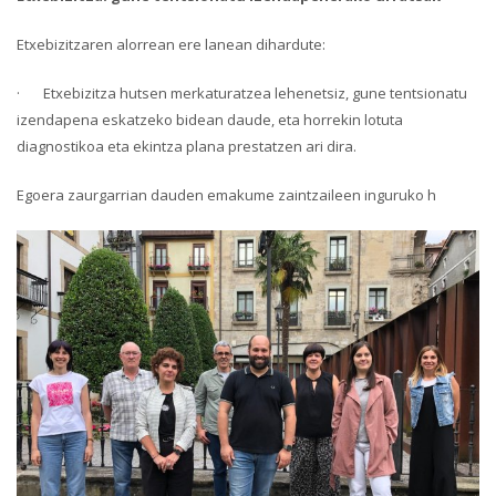
Etxebizitzaren alorrean ere lanean dihardute:
· Etxebizitza hutsen merkaturatzea lehenetsiz, gune tentsionatu
izendapena eskatzeko bidean daude, eta horrekin lotuta
diagnostikoa eta ekintza plana prestatzen ari dira.
Egoera zaurgarrian dauden emakume zaintzaileen inguruko h