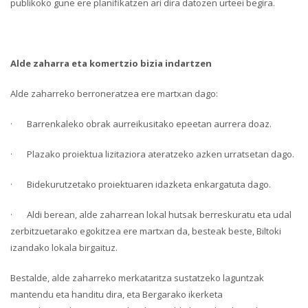
publikoko gune ere planifikatzen ari dira datozen urteei begira.
Alde zaharra eta komertzio bizia indartzen
Alde zaharreko berroneratzea ere martxan dago:
· Barrenkaleko obrak aurreikusitako epeetan aurrera doaz.
· Plazako proiektua lizitaziora ateratzeko azken urratsetan dago.
· Bidekurutzetako proiektuaren idazketa enkargatuta dago.
· Aldi berean, alde zaharrean lokal hutsak berreskuratu eta udal
zerbitzuetarako egokitzea ere martxan da, besteak beste, Biltoki
izandako lokala birgaituz.
Bestalde, alde zaharreko merkataritza sustatzeko laguntzak
mantendu eta handitu dira, eta Bergarako ikerketa