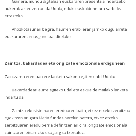
· Gainera, mundu digitalean euskararen presentzia indartzeko
aukerak aztertzen ari da Udala, eduki euskaldunetara sarbidea
errazteko.
· Ahozkotasunari begira, haurren erabileran jarriko dugu arreta
euskararen arnasgune bat direlako.
Zaintza, bakardadea eta ongizate emozionala erdigunean
Zaintzaren eremuan ere lanketa sakona egiten dabil Udala:
· Bakardadeari aurre egiteko udal eta eskualde mailako lanketa
indartu da.
· Zaintza ekosistemaren ereduaren baita, etxez etxeko zerbitzua
egokitzen ari gara Matia fundazioarekin batera, etxez etxeko
zerbitzuaren eredu berria definitzen ari dira, ongizate emozionala
zaintzaren oinarrizko osagai gisa txertatuz.