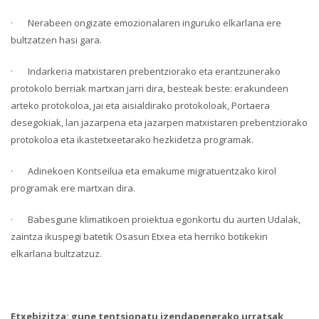
· Nerabeen ongizate emozionalaren inguruko elkarlana ere
bultzatzen hasi gara.
· Indarkeria matxistaren prebentziorako eta erantzunerako
protokolo berriak martxan jarri dira, besteak beste: erakundeen
arteko protokoloa, jai eta aisialdirako protokoloak, Portaera
desegokiak, lan jazarpena eta jazarpen matxistaren prebentziorako
protokoloa eta ikastetxeetarako hezkidetza programak.
· Adinekoen Kontseilua eta emakume migratuentzako kirol
programak ere martxan dira.
· Babesgune klimatikoen proiektua egonkortu du aurten Udalak,
zaintza ikuspegi batetik Osasun Etxea eta herriko botikekin
elkarlana bultzatzuz.
Etxebizitza: gune tentsionatu izendapenerako urratsak