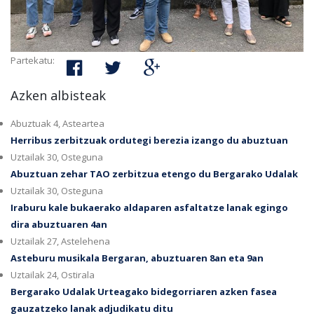
Partekatu:
Azken albisteak
Abuztuak 4, Asteartea
Herribus zerbitzuak ordutegi berezia izango du abuztuan
Uztailak 30, Osteguna
Abuztuan zehar TAO zerbitzua etengo du Bergarako Udalak
Uztailak 30, Osteguna
Iraburu kale bukaerako aldaparen asfaltatze lanak egingo
dira abuztuaren 4an
Uztailak 27, Astelehena
Asteburu musikala Bergaran, abuztuaren 8an eta 9an
Uztailak 24, Ostirala
Bergarako Udalak Urteagako bidegorriaren azken fasea
gauzatzeko lanak adjudikatu ditu