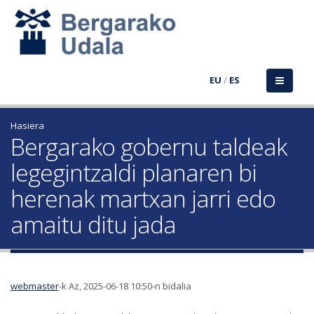
EU
/
ES
Hasiera
Bergarako gobernu taldeak
legegintzaldi planaren bi
herenak martxan jarri edo
amaitu ditu jada
webmaster
-k Az, 2025-06-18 10:50-n bidalia