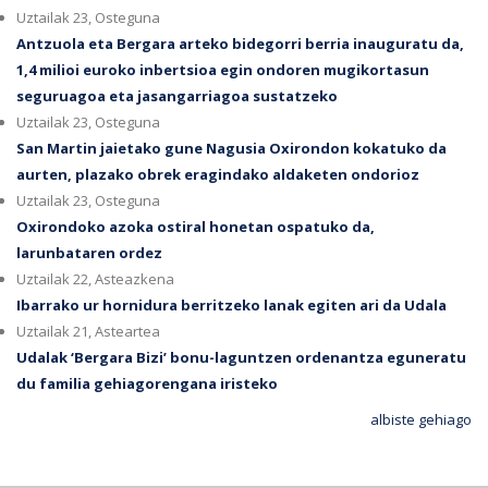
Uztailak 23, Osteguna
Antzuola eta Bergara arteko bidegorri berria inauguratu da,
1,4 milioi euroko inbertsioa egin ondoren mugikortasun
seguruagoa eta jasangarriagoa sustatzeko
Uztailak 23, Osteguna
San Martin jaietako gune Nagusia Oxirondon kokatuko da
aurten, plazako obrek eragindako aldaketen ondorioz
Uztailak 23, Osteguna
Oxirondoko azoka ostiral honetan ospatuko da,
larunbataren ordez
Uztailak 22, Asteazkena
Ibarrako ur hornidura berritzeko lanak egiten ari da Udala
Uztailak 21, Asteartea
Udalak ‘Bergara Bizi’ bonu-laguntzen ordenantza eguneratu
du familia gehiagorengana iristeko
albiste gehiago