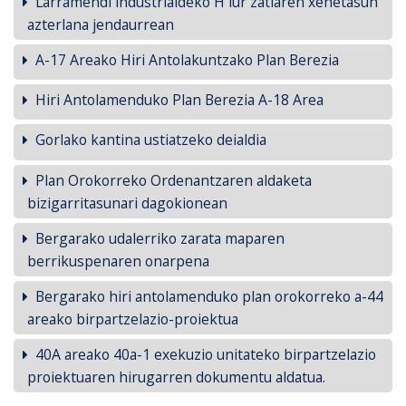
Larramendi industrialdeko H lur zatiaren xehetasun
azterlana jendaurrean
A-17 Areako Hiri Antolakuntzako Plan Berezia
Hiri Antolamenduko Plan Berezia A-18 Area
Gorlako kantina ustiatzeko deialdia
Plan Orokorreko Ordenantzaren aldaketa
bizigarritasunari dagokionean
Bergarako udalerriko zarata maparen
berrikuspenaren onarpena
Bergarako hiri antolamenduko plan orokorreko a-44
areako birpartzelazio-proiektua
40A areako 40a-1 exekuzio unitateko birpartzelazio
proiektuaren hirugarren dokumentu aldatua.