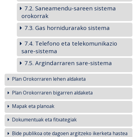
7.2. Saneamendu-sareen sistema
orokorrak
7.3. Gas hornidurarako sistema
7.4. Telefono eta telekomunikazio
sare-sistema
7.5. Argindarraren sare-sistema
Plan Orokorraren lehen aldaketa
Plan Orokorraren bigarren aldaketa
Mapak eta planoak
Dokumentuak eta fitxategiak
Bide publikoa ote dagoen argitzeko ikerketa hastea