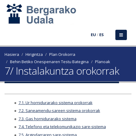
EU
/
ES
Hasiera
Hirigintza
Plan Orokorra
Behin Betiko Onespenaren Testu Bategina
Planoak
7/ Instalakuntza orokorrak
7.1. Ur hornidurarako sistema orokorrak
7.2. Saneamendu-sareen sistema orokorrak
7.3. Gas hornidurarako sistema
7.4. Telefono eta telekomunikazio sare-sistema
7.5. Argindarraren sare-sistema