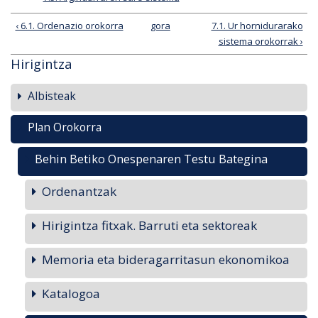
‹ 6.1. Ordenazio orokorra
gora
7.1. Ur hornidurarako
sistema orokorrak ›
Hirigintza
Albisteak
Plan Orokorra
Behin Betiko Onespenaren Testu Bategina
Ordenantzak
Hirigintza fitxak. Barruti eta sektoreak
Memoria eta bideragarritasun ekonomikoa
Katalogoa