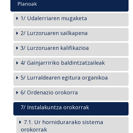
Planoak
1/ Udalerriaren mugaketa
2/ Lurzoruaren sailkapena
3/ Lurzoruaren kalifikazioa
4/ Gainjarririko baldintzatzaileak
5/ Lurraldearen egitura organikoa
6/ Ordenazio orokorra
7/ Instalakuntza orokorrak
7.1. Ur hornidurarako sistema
orokorrak