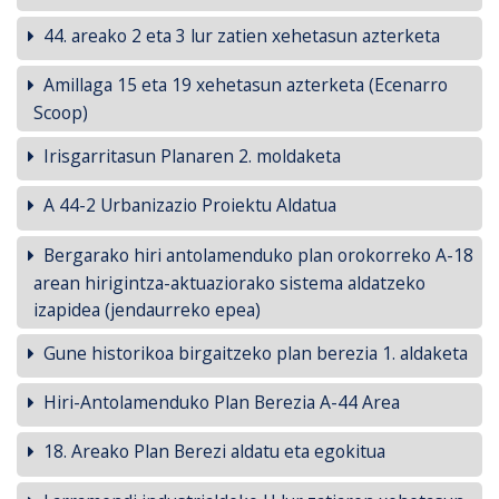
44. areako 2 eta 3 lur zatien xehetasun azterketa
Amillaga 15 eta 19 xehetasun azterketa (Ecenarro
Scoop)
Irisgarritasun Planaren 2. moldaketa
A 44-2 Urbanizazio Proiektu Aldatua
Bergarako hiri antolamenduko plan orokorreko A-18
arean hirigintza-aktuaziorako sistema aldatzeko
izapidea (jendaurreko epea)
Gune historikoa birgaitzeko plan berezia 1. aldaketa
Hiri-Antolamenduko Plan Berezia A-44 Area
18. Areako Plan Berezi aldatu eta egokitua