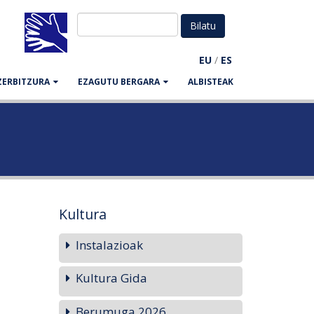
EU
/
ES
ZERBITZURA
EZAGUTU BERGARA
ALBISTEAK
Kultura
Instalazioak
Kultura Gida
Berumuga 2026