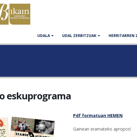
UDALA
UDAL ZERBITZUAK
HERRITARREN 
ko eskuprograma
Pdf formatuan HEMEN
Gainean eramateko apropos!