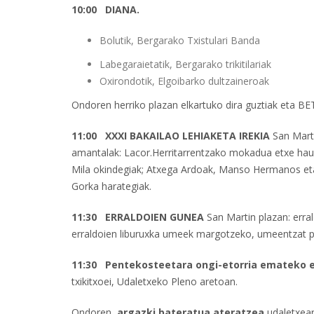
10:00 DIANA.
Bolutik, Bergarako Txistulari Banda
Labegaraietatik, Bergarako trikitilariak
Oxirondotik, Elgoibarko dultzaineroak
Ondoren herriko plazan elkartuko dira guztiak eta BE
11:00 XXXI BAKAILAO LEHIAKETA IREKIA
San Mart
amantalak: Lacor.Herritarrentzako mokadua etxe hauei
Mila okindegiak; Atxega Ardoak, Manso Hermanos eta 
Gorka harategiak.
11:30 ERRALDOIEN GUNEA
San Martin plazan: err
erraldoien liburuxka umeek margotzeko, umeentzat puz
11:30 Pentekosteetara ongi-etorria emateko e
txikitxoei, Udaletxeko Pleno aretoan.
Ondoren,
argazki bateratua ateratzea
udaletxea