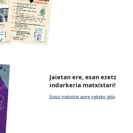
Jaietan ere, esan ezetz
indarkeria matxistari!
Eraso matxistei aurre egiteko gida