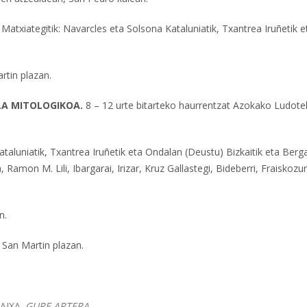
 Matxiategitik: Navarcles eta Solsona Kataluniatik, Txantrea Iruñetik e
rtin plazan.
ELA MITOLOGIKOA.
8 – 12 urte bitarteko haurrentzat Azokako Ludote
ataluniatik, Txantrea Iruñetik eta Ondalan (Deustu) Bizkaitik eta Berg
 Ramon M. Lili, Ibargarai, Irizar, Kruz Gallastegi, Bideberri, Fraiskozur
n.
 San Martin plazan.
AIXA.
GURE ARTERA