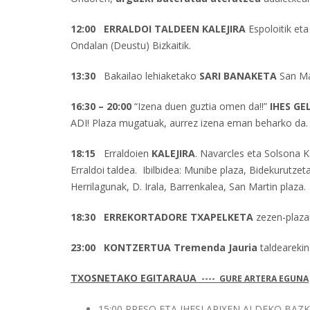
12:00 ERRALDOI TALDEEN KALEJIRA
Espoloitik eta
Ondalan (Deustu) Bizkaitik.
13:30
Bakailao lehiaketako
SARI BANAKETA
San Ma
16:30 – 20:00
“Izena duen guztia omen da!!”
IHES G
ADI! Plaza mugatuak, aurrez izena eman beharko da.
18:15
Erraldoien
KALEJIRA
. Navarcles eta Solsona K
Erraldoi taldea. Ibilbidea: Munibe plaza, Bidekurutzeta,
Herrilagunak, D. Irala, Barrenkalea, San Martin plaza.
18:30
ERREKORTADORE TXAPELKETA
zezen-plaza
23:00 KONTZERTUA
Tremenda Jauria
taldearekin
TXOSNETAKO EGITARAUA
----
GURE ARTERA EGUNA
15:00 PRESO ETA IHESLARIXEN ALDEKO BAZK