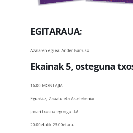
EGITARAUA:
Azalaren egilea: Ander Barruso
Ekainak 5, osteguna tx
16:00 MONTAJIA
Eguakitz, Zapatu eta Astelehenian
janari txosna egongo da!
20:00etatik 23:00etara.