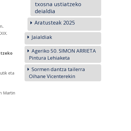
txosna ustiatzeko
deialdia
Aratusteak 2025
an
.
XIX.
Jaialdiak
Ageriko 50. SIMON ARRIETA
otzeko
Pintura Lehiaketa
Sormen dantza tailerra
utik eta
Oihane Vicenterekin
n Martin