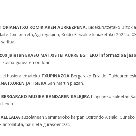
BITORIANATXO KOMIKIAREN AURKEZPENA.
Bidekurutzetako Biltoki
Maite Txintxurreta,Agirregabiria, Koldo Eleizalde lehiaketako 2024ko XX
 saritua.
2:00 Jaietan ERASO MATXISTEI AURRE EGITEKO informazioa jas
Txosna gunearen ondoan.
aiei hasiera emateko
TXUPINAZOA
Bergarako Erraldoi Taldearen esk
ANATXOREN JAITSIERA
San Martin plazan.
,
BERGARAKO MUSIKA BANDAREN KALEJIRA
hiriguneko kaleetan Sa
irtenda.
PAELLADA
auzolanean Seminarioko karpan Oxirondo Aisialdi Guneko
k antolatuta, haur eta gurasoentzat.