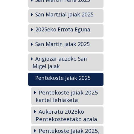
San Martzial jaiak 2025
2025eko Errota Eguna
San Martin jaiak 2025
Angiozar auzoko San
Migel jaiak
Pentekoste Jaiak 2025
Pentekoste jaiak 2025
kartel lehiaketa
Aukeratu 2025ko
Pentekosteetako azala
Pentekoste Jaiak 2025,