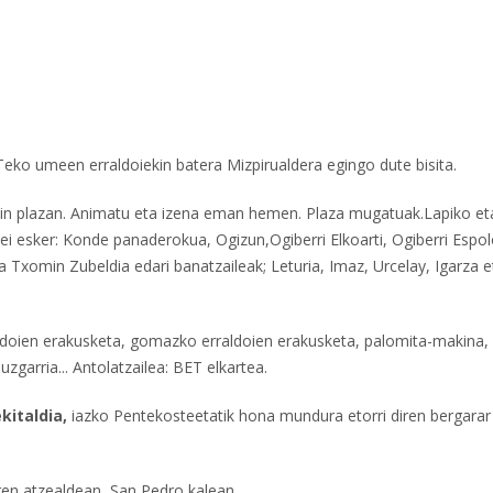
Teko umeen erraldoiekin batera Mizpirualdera egingo dute bisita.
in plazan. Animatu eta izena eman hemen. Plaza mugatuak.Lapiko et
 esker: Konde panaderokua, Ogizun,Ogiberri Elkoarti, Ogiberri Espol
Txomin Zubeldia edari banatzaileak; Leturia, Imaz, Urcelay, Igarza e
aldoien erakusketa, gomazko erraldoien erakusketa, palomita-makina,
garria... Antolatzailea: BET elkartea.
kitaldia,
iazko Pentekosteetatik hona mundura etorri diren bergarar
ren atzealdean, San Pedro kalean.