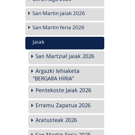
San Martin jaiak 2026
San Martin feria 2026
Jaiak
San Martzial jaiak 2026
Argazki lehiaketa
“BERGARA HIRIA”
Pentekoste Jaiak 2026
Erramu Zapatua 2026
Aratusteak 2026
San Martin Feria 2025