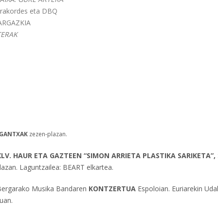
rakordes eta DBQ
ARGAZKIA
ERAK
IGANTXAK
zezen-plazan.
V. HAUR ETA GAZTEEN “SIMON ARRIETA PLASTIKA SARIKETA”,
lazan. Laguntzailea: BEART elkartea.
Bergarako Musika Bandaren
KONTZERTUA
Espoloian. Euriarekin Uda
kuan.