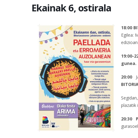
Ekainak 6, ostirala
18:00 
Egilea: 
edizioan
19:00-2
gunea.
20:00
J
BITORI
Segidan
plazatik 
20:30 
gurasoe