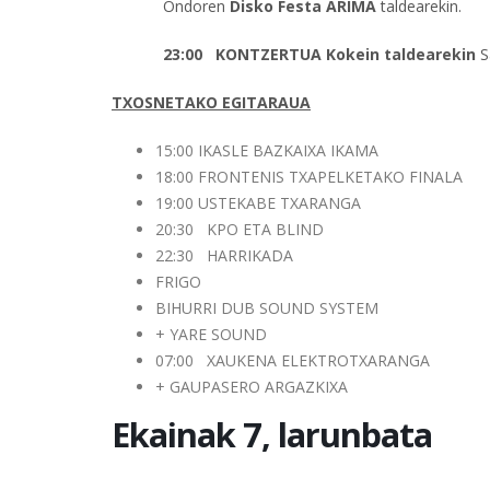
Ondoren
Disko Festa ARIMA
taldearekin.
23:00 KONTZERTUA
Kokein taldearekin
S
TXOSNETAKO EGITARAUA
15:00 IKASLE BAZKAIXA IKAMA
18:00 FRONTENIS TXAPELKETAKO FINALA
19:00 USTEKABE TXARANGA
20:30 KPO ETA BLIND
22:30 HARRIKADA
FRIGO
BIHURRI DUB SOUND SYSTEM
+ YARE SOUND
07:00 XAUKENA ELEKTROTXARANGA
+ GAUPASERO ARGAZKIXA
Ekainak 7, larunbata