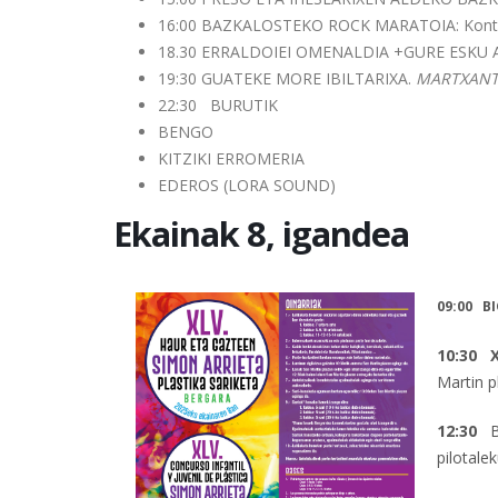
16:00 BAZKALOSTEKO ROCK MARATOIA: Kont
18.30 ERRALDOIEI OMENALDIA +GURE ESKU 
19:30 GUATEKE MORE IBILTARIXA.
MARTXANT
22:30 BURUTIK
BENGO
KITZIKI ERROMERIA
EDEROS (LORA SOUND)
Ekainak 8, igandea
09:00 B
10:30
XL
Martin p
12:30
pilotale