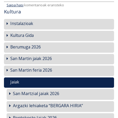
Saioa hasi
komentarioak eransteko
Kultura
Instalazioak
Kultura Gida
Berumuga 2026
San Martin jaiak 2026
San Martin feria 2026
Jaiak
San Martzial jaiak 2026
Argazki lehiaketa “BERGARA HIRIA”
Pentekoste Jaiak 2026