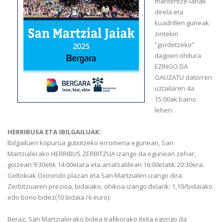
mantentze-lanak
direla eta
kuadrillen guneak
zintekin
“gordetzeko”
dagoen ohitura
EZINGO DA
GAUZATU datorren
uztailaren 4a
15:00ak baino
lehen.
HERRIBUSA ETA IBILGAILUAK:
Ibilgailuen kopurua gutxitzeko erromeria egunean, San
Martzialerako HERRIBUS ZERBITZUA izango da egunean zehar,
goizean 9:30etik 14:00etara eta arratsaldean 16:00etatik 20:30era.
Geltokiak Oxirondo plazan eta San Martzialen izango dira.
Zerbitzuaren prezioa, bidaiako, ohikoa izango delarik: 1,10/bidaiako
edo bono bidez(10 bidaia /6 euro).
Beraz, San Martzialerako bidea traﬁkorako itxita egongo da