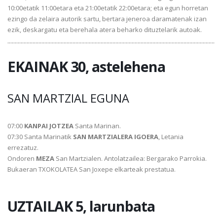
10:00etatik 11:00etara eta 21:00etatik 22:00etara; eta egun horretan
ezingo da zelaira autorik sartu, bertara jeneroa daramatenak izan
ezik, deskargatu eta berehala atera beharko dituztelarik autoak.
............................................................................................................................................
EKAINAK 30, astelehena
SAN MARTZIAL EGUNA
07:00
KANPAI JOTZEA
Santa Marinan.
07:30 Santa Marinatik
SAN MARTZIALERA IGOERA
, Letania
errezatuz.
Ondoren
MEZA
San Martzialen. Antolatzailea: Bergarako Parrokia.
Bukaeran TXOKOLATEA San Joxepe elkarteak prestatua.
UZTAILAK 5, larunbata