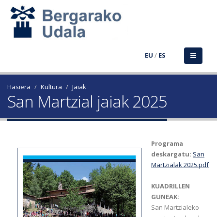
EU
/
ES
Hasiera
Kultura
Jaiak
San Martzial jaiak 2025
Programa
deskargatu:
San
Martzialak 2025.pdf
KUADRILLEN
GUNEAK:
San Martzialeko