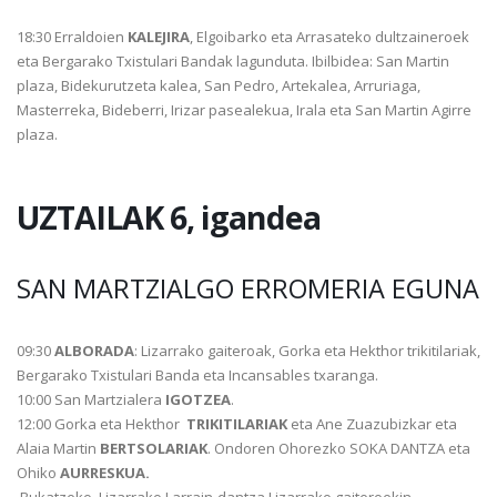
18:30 Erraldoien
KALEJIRA
, Elgoibarko eta Arrasateko dultzaineroek
eta Bergarako Txistulari Bandak lagunduta. Ibilbidea: San Martin
plaza, Bidekurutzeta kalea, San Pedro, Artekalea, Arruriaga,
Masterreka, Bideberri, Irizar pasealekua, Irala eta San Martin Agirre
plaza.
UZTAILAK 6, igandea
SAN MARTZIALGO ERROMERIA EGUNA
09:30
ALBORADA
: Lizarrako gaiteroak, Gorka eta Hekthor trikitilariak,
Bergarako Txistulari Banda eta Incansables txaranga.
10:00 San Martzialera
IGOTZEA
.
12:00 Gorka eta Hekthor
TRIKITILARIAK
eta Ane Zuazubizkar eta
Alaia Martin
BERTSOLARIAK
. Ondoren Ohorezko SOKA DANTZA eta
Ohiko
AURRESKUA.