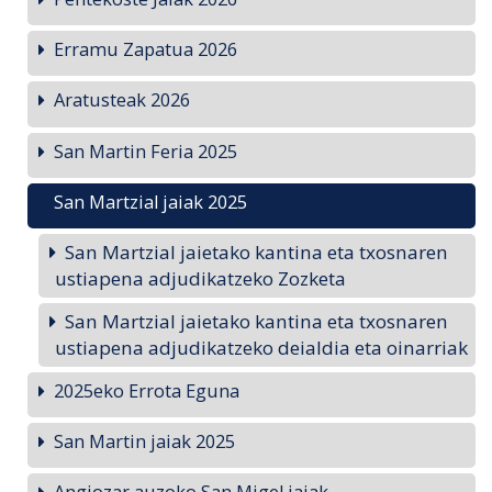
Erramu Zapatua 2026
Aratusteak 2026
San Martin Feria 2025
San Martzial jaiak 2025
San Martzial jaietako kantina eta txosnaren
ustiapena adjudikatzeko Zozketa
San Martzial jaietako kantina eta txosnaren
ustiapena adjudikatzeko deialdia eta oinarriak
2025eko Errota Eguna
San Martin jaiak 2025
Angiozar auzoko San Migel jaiak