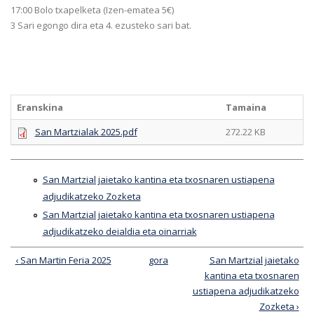
17:00 Bolo txapelketa (Izen-ematea 5€)
3 Sari egongo dira eta 4. ezusteko sari bat.
Eranskina
Tamaina
San Martzialak 2025.pdf
272.22 KB
San Martzial jaietako kantina eta txosnaren ustiapena
adjudikatzeko Zozketa
San Martzial jaietako kantina eta txosnaren ustiapena
adjudikatzeko deialdia eta oinarriak
‹ San Martin Feria 2025
gora
San Martzial jaietako
kantina eta txosnaren
ustiapena adjudikatzeko
Zozketa ›