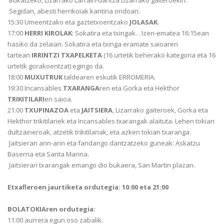
Bukatzeko, Lizarrako Larrain-dantza Lizarrako gaiteroekin.
Segidan, abesti herrikoiak kantina ondoan.
15:30 Umeentzako eta gaztetxoentzako
JOLASAK
.
17:00
HERRI KIROLAK
: Sokatira eta txingak. . Izen-ematea 16:15ean
hasiko da zelaian. Sokatira eta txinga eramate saioaren
tartean
IRRINTZI TXAPELKETA
(16 urtetik beherako kategoria eta 16
urtetik gorakoentzat) egingo da.
18:00
MUXUTRUK
taldearen eskutik ERROMERIA.
19:30 Incansables
TXARANGA
ren eta Gorka eta Hekthor
TRIKITILARI
en saioa.
21:00
TXUPINAZOA
eta
JAITSIERA
, Lizarrako gaiteroek, Gorka eta
Hekthor trikitilariek eta Incansables txarangak alaituta. Lehen tokian
dultzaineroak, atzetik trikitilariak, eta azken tokian txaranga.
Jaitsieran arin-arin eta fandango dantzatzeko guneak: Askatzu
Baserria eta Santa Marina.
Jaitsierari txarangak emango dio bukaera, San Martin plazan.
Etxaﬂeroen jaurtiketa ordutegia: 10:00 eta 21:00
BOLATOKIAren ordutegia:
11:00 aurrera egun oso zabalik.