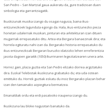
San Pedro – San Martzial gaua aukeratu da, gure tradizioan duen
sinbologia eta garrantziagatik.
Ikuskizunak musika izango du osagai nagusia, baina ikus-
entzunezkoek lagunduta egongo da. Hala, ikus-entzunezko pieza
horietan udalerriak musikan, pinturan eta arkitekturan izan dituen
mugarriak errepasatuko ditu. Artea eta Bergara banaezinak dira; eta
horrela egituratu nahi izan da. Bergarako historia errepasatuko du
ikus-entzunezkoak Bergarari buruzko idatzizko lehen erreferentzia
jasota dagoen garaitik (1050) Ikurrinaren legeztatzearen unera arte.
Horrez gain, plaza guztia eta San Pedro elizako dorrea argiztatuko
dira. Euskal Telebistak ikuskizuna grabatuko du; eta uda ostean
emitituko du. Horrek guztiak eskatu du inoiz Bergarako plazan behar
izan den tamainako azpiegitura bermatzea.
Emanaldiak ordu eta erdi pasatxoko iraupena izango du.
Ikuskizuna lau bloke nagusitan banatuko da.