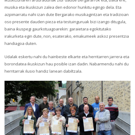
Ikuskizunaren arduradunak ziur daude bergararrok eta, baita ere,
musika eta ikuskizun zalea den edonor hunkitu egingo dela. Eta
azpimarratu nahi izan dute Bergarako musikagintzan eta tradizioan
oso presente dauden pieza eta testuinguruak bizi izango ditugula,
baina ikuspegi gaurkotuagoarekin: garaietara egokitutako
irakurketa egin dute, non, esaterako, emakumeek askoz presentzia
handiagoa duten.
Udalak eskertu nahi du hainbeste elkarte eta herritarren jarrera eta
borondatea ikuskizun hau posible izan dadin. Nabarmendu nahi du
herritarrak ilusio handiz lanean dabiltzala.