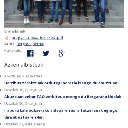
Eranskinak:
programa_fitxa_teknikoa-.pdf
Arloa:
Bergara (herria)
Partekatu:
Azken albisteak
Abuztuak 4, Asteartea
Herribus zerbitzuak ordutegi berezia izango du abuztuan
Uztailak 30, Osteguna
Abuztuan zehar TAO zerbitzua etengo du Bergarako Udalak
Uztailak 30, Osteguna
Iraburu kale bukaerako aldaparen asfaltatze lanak egingo
dira abuztuaren 4an
Uztailak 27, Astelehena