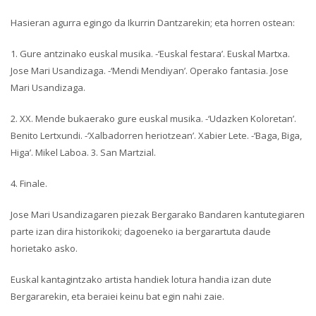
Hasieran agurra egingo da Ikurrin Dantzarekin; eta horren ostean:
1. Gure antzinako euskal musika. -‘Euskal festara’. Euskal Martxa.
Jose Mari Usandizaga. -‘Mendi Mendiyan’. Operako fantasia. Jose
Mari Usandizaga.
2. XX. Mende bukaerako gure euskal musika. -‘Udazken Koloretan’.
Benito Lertxundi. -‘Xalbadorren heriotzean’. Xabier Lete. -‘Baga, Biga,
Higa’. Mikel Laboa. 3. San Martzial.
4. Finale.
Jose Mari Usandizagaren piezak Bergarako Bandaren kantutegiaren
parte izan dira historikoki; dagoeneko ia bergarartuta daude
horietako asko.
Euskal kantagintzako artista handiek lotura handia izan dute
Bergararekin, eta beraiei keinu bat egin nahi zaie.