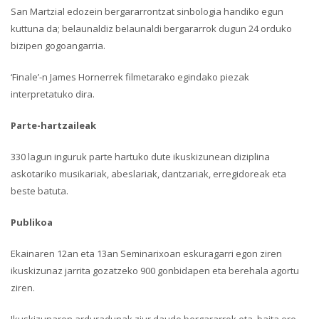
San Martzial edozein bergararrontzat sinbologia handiko egun
kuttuna da; belaunaldiz belaunaldi bergararrok dugun 24 orduko
bizipen gogoangarria.
‘Finale’-n James Hornerrek filmetarako egindako piezak
interpretatuko dira.
Parte-hartzaileak
330 lagun inguruk parte hartuko dute ikuskizunean diziplina
askotariko musikariak, abeslariak, dantzariak, erregidoreak eta
beste batuta.
Publikoa
Ekainaren 12an eta 13an Seminarixoan eskuragarri egon ziren
ikuskizunaz jarrita gozatzeko 900 gonbidapen eta berehala agortu
ziren.