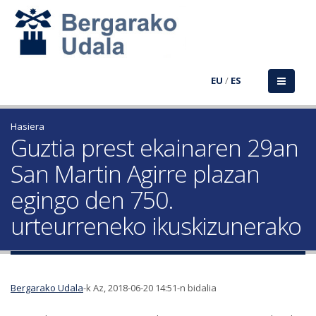
EU
/
ES
Hasiera
Guztia prest ekainaren 29an
San Martin Agirre plazan
egingo den 750.
urteurreneko ikuskizunerako
Bergarako Udala
-k Az, 2018-06-20 14:51-n bidalia