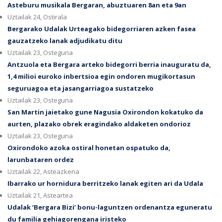
Asteburu musikala Bergaran, abuztuaren 8an eta 9an
Uztailak 24, Ostirala
Bergarako Udalak Urteagako bidegorriaren azken fasea
gauzatzeko lanak adjudikatu ditu
Uztailak 23, Osteguna
Antzuola eta Bergara arteko bidegorri berria inauguratu da,
1,4 milioi euroko inbertsioa egin ondoren mugikortasun
seguruagoa eta jasangarriagoa sustatzeko
Uztailak 23, Osteguna
San Martin jaietako gune Nagusia Oxirondon kokatuko da
aurten, plazako obrek eragindako aldaketen ondorioz
Uztailak 23, Osteguna
Oxirondoko azoka ostiral honetan ospatuko da,
larunbataren ordez
Uztailak 22, Asteazkena
Ibarrako ur hornidura berritzeko lanak egiten ari da Udala
Uztailak 21, Asteartea
Udalak ‘Bergara Bizi’ bonu-laguntzen ordenantza eguneratu
du familia gehiagorengana iristeko