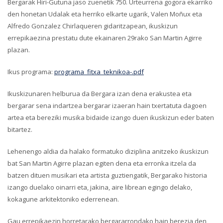
Bergarak Hiri-Gutuna jaso zuenetik 750. Urteurrena gogora ekarriko
den honetan Udalak eta herriko elkarte ugarik, Valen Moñux eta
Alfredo Gonzalez Chirlaqueren gidaritzapean, ikuskizun
errepikaezina prestatu dute ekainaren 29rako San Martin Agirre
plazan.
Ikus programa:
programa_fitxa_teknikoa-.pdf
Ikuskizunaren helburua da Bergara izan dena erakustea eta
bergarar sena indartzea bergarar izaeran hain txertatuta dagoen
artea eta bereziki musika bidaide izango duen ikuskizun eder baten
bitartez.
Lehenengo aldia da halako formatuko diziplina anitzeko ikuskizun
bat San Martin Agirre plazan egiten dena eta erronka itzela da
batzen dituen musikari eta artista guztiengatik, Bergarako historia
izango duelako oinarri eta, jakina, aire librean egingo delako,
kokagune arkitektoniko ederrenean.
Gau errepikaezin horretarako bergararrondako hain berezia den