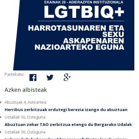
Partekatu:
Azken albisteak
Abuztuak 4, Asteartea
Herribus zerbitzuak ordutegi berezia izango du abuztuan
Uztailak 30, Osteguna
Abuztuan zehar TAO zerbitzua etengo du Bergarako Udalak
Uztailak 30, Osteguna