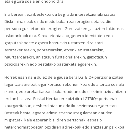
eta egitura sozialen ondorio dira.
Era berean, ezinbestekoa da begirada intersekzionala izatea.
Diskriminazioak ez du modu bakarrean eragiten, eta ez die
pertsona guztiei berdin eragiten. Gurutzatzen gaituzten faktoreak
askotarikoak dira. Sexu-orientazioa, genero-identitatea edo
gorputzak beste egoera batzuekin uztartzen dira sarri:
arrazakeriarekin, pobreziarekin, etxerik ez izatearekin,
haurtzaroarekin, aniztasun funtzionalarekin, gaixotasun
psikikoarekin edo bestelako bazterketa egoerekin.
Horrek esan nahi du ez dela gauza bera LGTBIQ+ pertsona izatea
laguntza-sare bat, egonkortasun ekonomikoa edo aitortza soziala
izanda, edo prekaritatean, bakardadean edo diskriminazio anitzen
erdian bizitzea. Euskal Herrian ere bizi dira LGTBIQ+ pertsonak
zaurgarritasun, desberdintasun edo ikusezintasun egoeretan.
Besteak beste, egoera administratibo irregularrean dauden
migratuak, kale egoeran bizi diren pertsonak, espazio
heteronormatiboetan bizi diren adinekoak edo aniztasun psikikoa