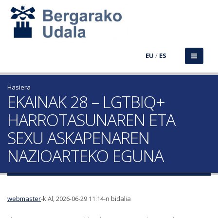
EU
/
ES
Hasiera
EKAINAK 28 – LGTBIQ+
HARROTASUNAREN ETA
SEXU ASKAPENAREN
NAZIOARTEKO EGUNA
webmaster
-k Al, 2026-06-29 11:14-n bidalia