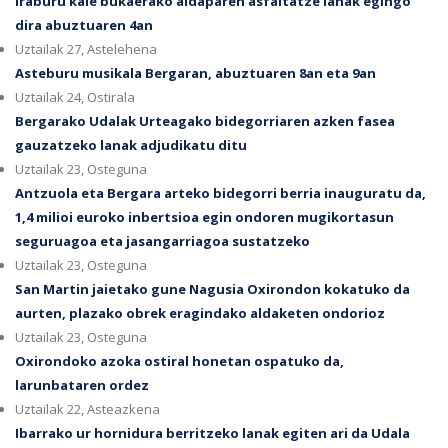
Iraburu kale bukaerako aldaparen asfaltatze lanak egingo
dira abuztuaren 4an
Uztailak 27, Astelehena
Asteburu musikala Bergaran, abuztuaren 8an eta 9an
Uztailak 24, Ostirala
Bergarako Udalak Urteagako bidegorriaren azken fasea
gauzatzeko lanak adjudikatu ditu
Uztailak 23, Osteguna
Antzuola eta Bergara arteko bidegorri berria inauguratu da,
1,4 milioi euroko inbertsioa egin ondoren mugikortasun
seguruagoa eta jasangarriagoa sustatzeko
Uztailak 23, Osteguna
San Martin jaietako gune Nagusia Oxirondon kokatuko da
aurten, plazako obrek eragindako aldaketen ondorioz
Uztailak 23, Osteguna
Oxirondoko azoka ostiral honetan ospatuko da,
larunbataren ordez
Uztailak 22, Asteazkena
Ibarrako ur hornidura berritzeko lanak egiten ari da Udala