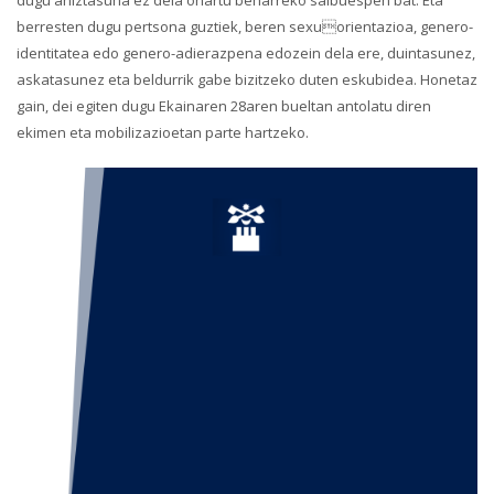
dugu aniztasuna ez dela onartu beharreko salbuespen bat. Eta
berresten dugu pertsona guztiek, beren sexuorientazioa, genero-
identitatea edo genero-adierazpena edozein dela ere, duintasunez,
askatasunez eta beldurrik gabe bizitzeko duten eskubidea. Honetaz
gain, dei egiten dugu Ekainaren 28aren bueltan antolatu diren
ekimen eta mobilizazioetan parte hartzeko.