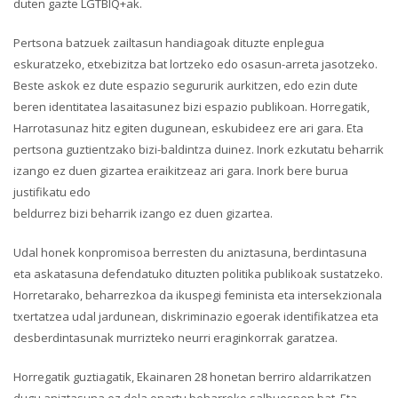
duten gazte LGTBIQ+ak.
Pertsona batzuek zailtasun handiagoak dituzte enplegua
eskuratzeko, etxebizitza bat lortzeko edo osasun-arreta jasotzeko.
Beste askok ez dute espazio segururik aurkitzen, edo ezin dute
beren identitatea lasaitasunez bizi espazio publikoan. Horregatik,
Harrotasunaz hitz egiten dugunean, eskubideez ere ari gara. Eta
pertsona guztientzako bizi-baldintza duinez. Inork ezkutatu beharrik
izango ez duen gizartea eraikitzeaz ari gara. Inork bere burua
justifikatu edo
beldurrez bizi beharrik izango ez duen gizartea.
Udal honek konpromisoa berresten du aniztasuna, berdintasuna
eta askatasuna defendatuko dituzten politika publikoak sustatzeko.
Horretarako, beharrezkoa da ikuspegi feminista eta intersekzionala
txertatzea udal jardunean, diskriminazio egoerak identifikatzea eta
desberdintasunak murrizteko neurri eraginkorrak garatzea.
Horregatik guztiagatik, Ekainaren 28 honetan berriro aldarrikatzen