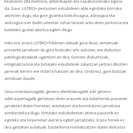
Ekainaren 28a memoria, aldarrikapen eta ospakizunerako eguna
da. Gaur, LGTBIQ+ pertsonen eskubideen alde egindako borroka
aitortzen dugu, eta gure gizartea bidezkoagoa, askeagoa eta
anitzagoa izan dadin urteetan zehar lanean aritu diren pertsona eta
kolektibo guztiei aitortza egiten diegu.
Hala ere, eraso LGTBIQ+fobikoen datuak gora doaz, armairuak
presente jarraitzen du gure bizitzako arlo askotan, eta diskurtso
patologizatzaileak ugaritzen ari dira. Gorroto-diskurtsoak,
estigmatizazioa eta lortutako eskubideak zalantzan jartzen dituzten
jarrerak berriro ere indarra hartzen ari dira. Ondorioz, gure bizitzak
arriskuan daude.
Sexu-orientazioagatik, genero-identitateagatik edo genero-
adierazpenagatik gertatzen diren erasoek eta indarkeriek presente
jarraitzen duten honetan, antolatzen eta borrokatzen jarraitzea
ezinbestekoa dugu, lortutako eskubideetan atzera pausorik ez
egoteko eta lorpenetan aurrera egiten jarraitzeko. Eraso horiek ez
dira gertakari isolatuak; bazterkeria normalizatzen duten diskurtso