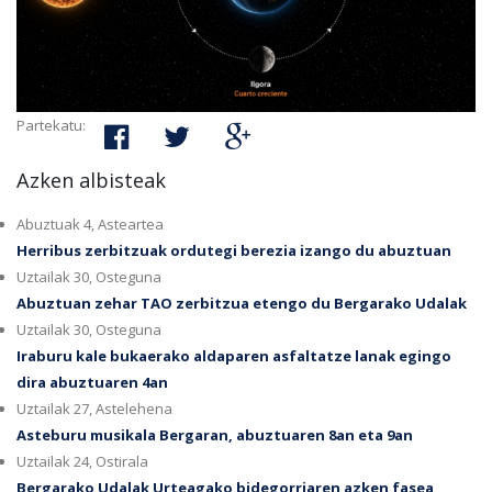
Partekatu:
Azken albisteak
Abuztuak 4, Asteartea
Herribus zerbitzuak ordutegi berezia izango du abuztuan
Uztailak 30, Osteguna
Abuztuan zehar TAO zerbitzua etengo du Bergarako Udalak
Uztailak 30, Osteguna
Iraburu kale bukaerako aldaparen asfaltatze lanak egingo
dira abuztuaren 4an
Uztailak 27, Astelehena
Asteburu musikala Bergaran, abuztuaren 8an eta 9an
Uztailak 24, Ostirala
Bergarako Udalak Urteagako bidegorriaren azken fasea