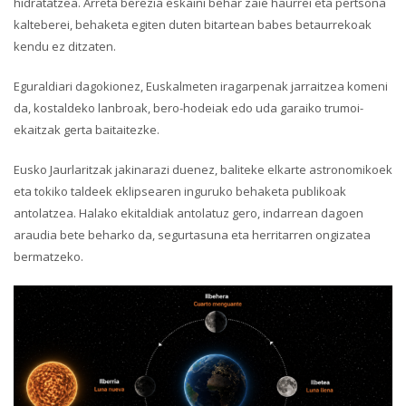
hidratatzea. Arreta berezia eskaini behar zaie haurrei eta pertsona
kalteberei, behaketa egiten duten bitartean babes betaurrekoak
kendu ez ditzaten.
Eguraldiari dagokionez, Euskalmeten iragarpenak jarraitzea komeni
da, kostaldeko lanbroak, bero-hodeiak edo uda garaiko trumoi-
ekaitzak gerta baitaitezke.
Eusko Jaurlaritzak jakinarazi duenez, baliteke elkarte astronomikoek
eta tokiko taldeek eklipsearen inguruko behaketa publikoak
antolatzea. Halako ekitaldiak antolatuz gero, indarrean dagoen
araudia bete beharko da, segurtasuna eta herritarren ongizatea
bermatzeko.