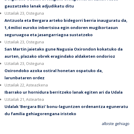
gauzatzeko lanak adjudikatu ditu
Uztailak 23, Osteguna
Antzuola eta Bergara arteko bidegorri berria inauguratu da,
1,4 milioi euroko inbertsioa egin ondoren mugikortasun
seguruagoa eta jasangarriagoa sustatzeko
Uztailak 23, Osteguna
San Martin jaietako gune Nagusia Oxirondon kokatuko da
aurten, plazako obrek eragindako aldaketen ondorioz
Uztailak 23, Osteguna
Oxirondoko azoka ostiral honetan ospatuko da,
larunbataren ordez
Uztailak 22, Asteazkena
Ibarrako ur hornidura berritzeko lanak egiten ari da Udala
Uztailak 21, Asteartea
Udalak ‘Bergara Bizi’ bonu-laguntzen ordenantza eguneratu
du familia gehiagorengana iristeko
albiste gehiago