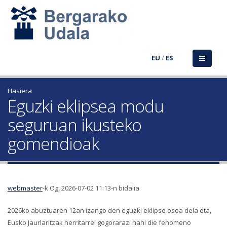
EU
/
ES
Hasiera
Eguzki eklipsea modu
seguruan ikusteko
gomendioak
webmaster
-k Og, 2026-07-02 11:13-n bidalia
2026ko abuztuaren 12an izango den eguzki eklipse osoa dela eta,
Eusko Jaurlaritzak herritarrei gogorarazi nahi die fenomeno