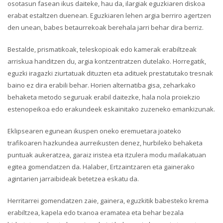
osotasun fasean ikus daiteke, hau da, ilargiak eguzkiaren diskoa
erabat estaltzen duenean. Eguzkiaren lehen argia berriro agertzen
den unean, babes betaurrekoak berehala jarri behar dira berriz.
Bestalde, prismatikoak, teleskopioak edo kamerak erabiltzeak
arriskua handitzen du, argia kontzentratzen dutelako. Horregatik,
eguzki iragazki ziurtatuak dituzten eta adituek prestatutako tresnak
baino ez dira erabili behar. Horien alternatiba gisa, zeharkako
behaketa metodo seguruak erabil daitezke, hala nola proiekzio
estenopeikoa edo erakundeek eskainitako zuzeneko emankizunak.
Eklipsearen egunean ikuspen oneko eremuetara joateko
trafikoaren hazkundea aurreikusten denez, hurbileko behaketa
puntuak aukeratzea, garaiz iristea eta itzulera modu mailakatuan
egitea gomendatzen da. Halaber, Ertzaintzaren eta gainerako
agintarien jarraibideak betetzea eskatu da.
Herritarrei gomendatzen zaie, gainera, eguzkitik babesteko krema
erabiltzea, kapela edo txanoa eramatea eta behar bezala