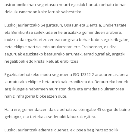
astronomiko hau segurtasun neurri egokiak hartuta behatu behar
dela, ikusmenean kalte larriak saihesteko.
Eusko Jaurlaritzako Segurtasun, Osasun eta Zientzia, Unibertsitate
eta Berrikuntza sailek udalei helarazitako gomendioen arabera,
inoiz ez da eguzkiari zuzenean begiratu behar babes egokirik gabe,
ezta eklipse partzial edo anularretan ere. Era berean, ez dira
seguruak eguzkitako betaurreko arruntak, erradiografiak, argazki
negatiboak edo kristal ketuak erabiltzea.
Eguzkia behatzeko modu seguruena ISO 12312-2 arauaren arabera
ziurtatutako eklipse-betaurrekoak erabiltzea da. Betaurreko horiek
argi ikusgaia nabarmen murrizten dute eta erradiazio ultramorea
nahiz infragorria blokeatzen dute.
Hala ere, gomendatzen da ez behatzea etengabe 45 segundo baino
gehiagoz, eta tarteka atsedenaldi laburrak egitea.
Eusko Jaurlaritzak adierazi duenez, eklipsea begi hutsez soilik