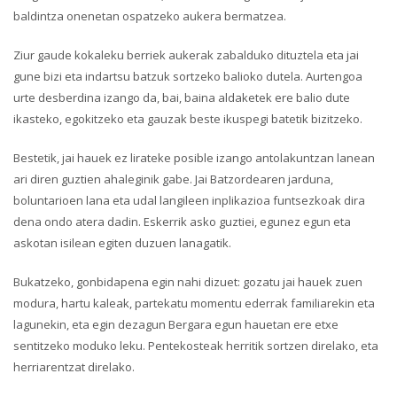
baldintza onenetan ospatzeko aukera bermatzea.
Ziur gaude kokaleku berriek aukerak zabalduko dituztela eta jai
gune bizi eta indartsu batzuk sortzeko balioko dutela. Aurtengoa
urte desberdina izango da, bai, baina aldaketek ere balio dute
ikasteko, egokitzeko eta gauzak beste ikuspegi batetik bizitzeko.
Bestetik, jai hauek ez lirateke posible izango antolakuntzan lanean
ari diren guztien ahaleginik gabe. Jai Batzordearen jarduna,
boluntarioen lana eta udal langileen inplikazioa funtsezkoak dira
dena ondo atera dadin. Eskerrik asko guztiei, egunez egun eta
askotan isilean egiten duzuen lanagatik.
Bukatzeko, gonbidapena egin nahi dizuet: gozatu jai hauek zuen
modura, hartu kaleak, partekatu momentu ederrak familiarekin eta
lagunekin, eta egin dezagun Bergara egun hauetan ere etxe
sentitzeko moduko leku. Pentekosteak herritik sortzen direlako, eta
herriarentzat direlako.