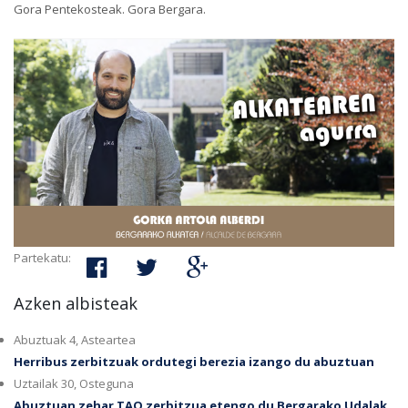
Gora Pentekosteak. Gora Bergara.
Partekatu:
Azken albisteak
Abuztuak 4, Asteartea
Herribus zerbitzuak ordutegi berezia izango du abuztuan
Uztailak 30, Osteguna
Abuztuan zehar TAO zerbitzua etengo du Bergarako Udalak