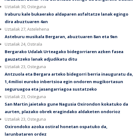
Uztailak 30, Osteguna
Iraburu kale bukaerako aldaparen asfaltatze lanak egingo
dira abuztuaren 4an
Uztailak 27, Astelehena
Asteburu musikala Bergaran, abuztuaren 8an eta 9an
Uztailak 24, Ostirala
Bergarako Udalak Urteagako bidegorriaren azken fasea
gauzatzeko lanak adjudikatu ditu
Uztailak 23, Osteguna
Antzuola eta Bergara arteko bidegorri berria inauguratu da,
1,4 milioi euroko inbertsioa egin ondoren mugikortasun
seguruagoa eta jasangarriagoa sustatzeko
Uztailak 23, Osteguna
San Martin jaietako gune Nagusia Oxirondon kokatuko da
aurten, plazako obrek eragindako aldaketen ondorioz
Uztailak 23, Osteguna
Oxirondoko azoka ostiral honetan ospatuko da,
larunbataren ordez