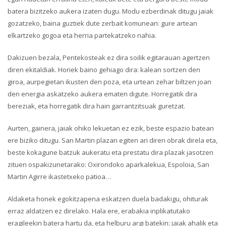
batera bizitzeko aukera izaten dugu. Modu ezberdinak ditugu jaiak
gozatzeko, baina guztiek dute zerbait komunean: gure artean
elkartzeko gogoa eta herria partekatzeko nahia.
Dakizuen bezala, Pentekosteak ez dira soilik egitarauan agertzen
diren ekitaldiak. Horiek baino gehiago dira: kalean sortzen den
giroa, aurpegietan ikusten den poza, eta urtean zehar biltzen joan
den energia askatzeko aukera ematen digute. Horregatik dira
bereziak, eta horregatik dira hain garrantzitsuak guretzat.
Aurten, gainera, jaiak ohiko lekuetan ez ezik, beste espazio batean
ere biziko ditugu. San Martin plazan egiten ari diren obrak direla eta,
beste kokagune batzuk aukeratu eta prestatu dira plazak jasotzen
zituen ospakizunetarako: Oxirondoko aparkalekua, Espoloia, San
Martin Agirre ikastetxeko patioa…
Aldaketa honek egokitzapena eskatzen duela badakigu, ohiturak
erraz aldatzen ez direlako. Hala ere, erabakia inplikatutako
eragileekin batera hartu da, eta helburu argi batekin: jaiak ahalik eta