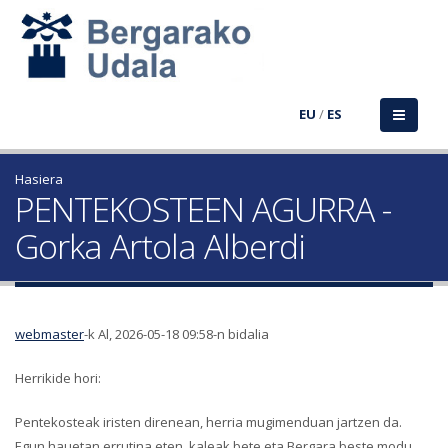
EU
/
ES
Hasiera
PENTEKOSTEEN AGURRA -
Gorka Artola Alberdi
webmaster
-k Al, 2026-05-18 09:58-n bidalia
Herrikide hori:
Pentekosteak iristen direnean, herria mugimenduan jartzen da.
Egun hauetan errutina eten, kaleak bete eta Bergara beste modu