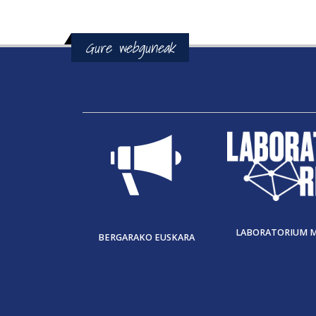
Gure webguneak
LABORATORIUM 
BERGARAKO EUSKARA