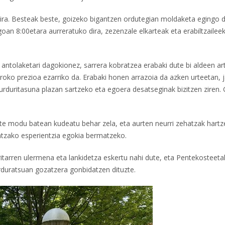
dira. Besteak beste, goizeko bigantzen ordutegian moldaketa egingo d
oan 8:00etara aurreratuko dira, zezenzale elkarteak eta erabiltzaileek
 antolaketari dagokionez, sarrera kobratzea erabaki dute bi aldeen ar
roko prezioa ezarriko da. Erabaki honen arrazoia da azken urteetan, 
 urduritasuna plazan sartzeko eta egoera desatseginak bizitzen ziren. 
ste modu batean kudeatu behar zela, eta aurten neurri zehatzak hartz
entzako esperientzia egokia bermatzeko.
itarren ulermena eta lankidetza eskertu nahi dute, eta Pentekosteet
duratsuan gozatzera gonbidatzen dituzte.