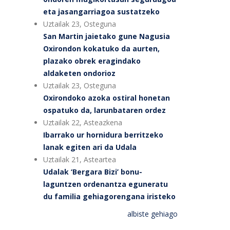
eta jasangarriagoa sustatzeko
Uztailak 23, Osteguna
San Martin jaietako gune Nagusia
Oxirondon kokatuko da aurten,
plazako obrek eragindako
aldaketen ondorioz
Uztailak 23, Osteguna
Oxirondoko azoka ostiral honetan
ospatuko da, larunbataren ordez
Uztailak 22, Asteazkena
Ibarrako ur hornidura berritzeko
lanak egiten ari da Udala
Uztailak 21, Asteartea
Udalak ‘Bergara Bizi’ bonu-
laguntzen ordenantza eguneratu
du familia gehiagorengana iristeko
albiste gehiago