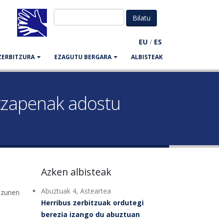
EU
/
ES
ZERBITZURA
EZAGUTU BERGARA
ALBISTEAK
tzapenak adostu
Azken albisteak
Abuztuak 4, Asteartea
izunen
Herribus zerbitzuak ordutegi
berezia izango du abuztuan