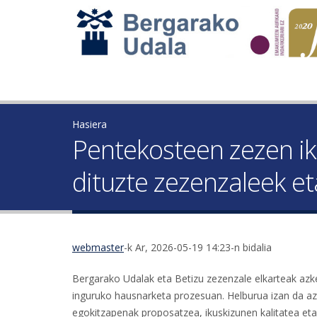
Hasiera
Pentekosteen zezen i
dituzte zezenzaleek e
webmaster
-k Ar, 2026-05-19 14:23-n bidalia
Bergarako Udalak eta Betizu zezenzale elkarteak azk
inguruko hausnarketa prozesuan. Helburua izan da az
egokitzapenak proposatzea, ikuskizunen kalitatea et