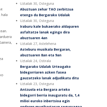
Uztailak 30, Osteguna
a:
Abuztuan zehar TAO zerbitzua
 hala
etengo du Bergarako Udalak
Uztailak 30, Osteguna
Iraburu kale bukaerako aldaparen
tean.
asfaltatze lanak egingo dira
jarduera
abuztuaren 4an
Gainera,
Uztailak 27, Astelehena
Asteburu musikala Bergaran,
abuztuaren 8an eta 9an
ea
Uztailak 24, Ostirala
Bergarako Udalak Urteagako
bidegorriaren azken fasea
ako
gauzatzeko lanak adjudikatu ditu
Uztailak 23, Osteguna
Antzuola eta Bergara arteko
bidegorri berria inauguratu da, 1,4
milioi euroko inbertsioa egin
ondoren mugikortasun seguruagoa