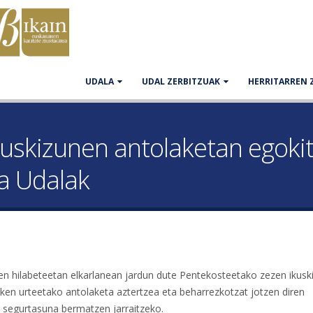
UDALA
UDAL ZERBITZUAK
HERRITARREN 
kuskizunen antolaketan egoki
ta Udalak
en hilabeteetan elkarlanean jardun dute Pentekosteetako zezen ikusk
ken urteetako antolaketa aztertzea eta beharrezkotzat jotzen diren
a segurtasuna bermatzen jarraitzeko.