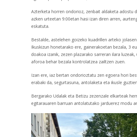
Azterketa horren ondorioz, zenbait aldaketa adostu 
azken urteetan 9:00etan hasi izan diren arren, aurteng
eskatuta.
Bestalde, astelehen goizeko kuadrillen arteko jolasen
Ikuskizun honetarako ere, gainerakoetan bezala, 3 eu
doakoa izanik, zezen plazarako sarreran ilara luzeak,
aforoa behar bezala kontrolatzea zailtzen zuen.
Izan ere, iaz bertan ondorioztatu zen egoera hori be
erabaki da, segurtasuna, antolaketa eta ikusle guzti
Bergarako Udalak eta Betizu zezenzale elkarteak herr
egitarauaren barruan antolatutako jarduerez modu ar