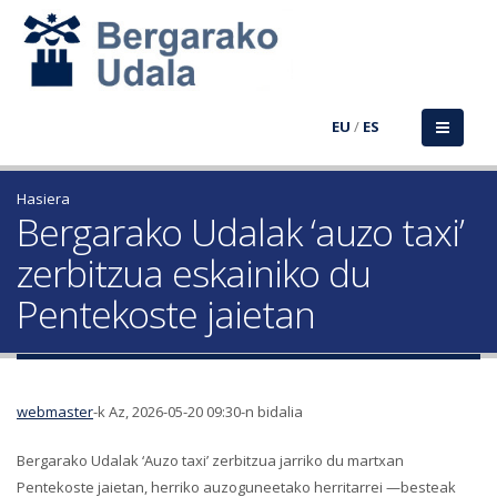
EU
/
ES
Hasiera
Bergarako Udalak ‘auzo taxi’
zerbitzua eskainiko du
Pentekoste jaietan
webmaster
-k Az, 2026-05-20 09:30-n bidalia
Bergarako Udalak ‘Auzo taxi’ zerbitzua jarriko du martxan
Pentekoste jaietan, herriko auzoguneetako herritarrei —besteak