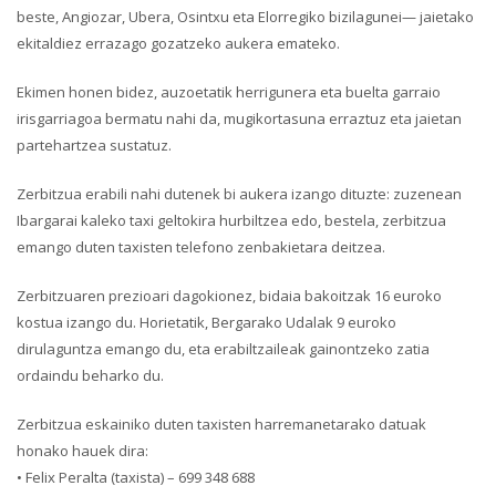
beste, Angiozar, Ubera, Osintxu eta Elorregiko bizilagunei— jaietako
ekitaldiez errazago gozatzeko aukera emateko.
Ekimen honen bidez, auzoetatik herrigunera eta buelta garraio
irisgarriagoa bermatu nahi da, mugikortasuna erraztuz eta jaietan
partehartzea sustatuz.
Zerbitzua erabili nahi dutenek bi aukera izango dituzte: zuzenean
Ibargarai kaleko taxi geltokira hurbiltzea edo, bestela, zerbitzua
emango duten taxisten telefono zenbakietara deitzea.
Zerbitzuaren prezioari dagokionez, bidaia bakoitzak 16 euroko
kostua izango du. Horietatik, Bergarako Udalak 9 euroko
dirulaguntza emango du, eta erabiltzaileak gainontzeko zatia
ordaindu beharko du.
Zerbitzua eskainiko duten taxisten harremanetarako datuak
honako hauek dira:
• Felix Peralta (taxista) – 699 348 688