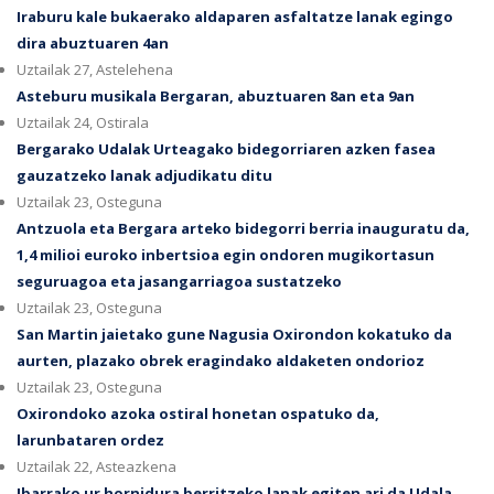
Iraburu kale bukaerako aldaparen asfaltatze lanak egingo
dira abuztuaren 4an
Uztailak 27, Astelehena
Asteburu musikala Bergaran, abuztuaren 8an eta 9an
Uztailak 24, Ostirala
Bergarako Udalak Urteagako bidegorriaren azken fasea
gauzatzeko lanak adjudikatu ditu
Uztailak 23, Osteguna
Antzuola eta Bergara arteko bidegorri berria inauguratu da,
1,4 milioi euroko inbertsioa egin ondoren mugikortasun
seguruagoa eta jasangarriagoa sustatzeko
Uztailak 23, Osteguna
San Martin jaietako gune Nagusia Oxirondon kokatuko da
aurten, plazako obrek eragindako aldaketen ondorioz
Uztailak 23, Osteguna
Oxirondoko azoka ostiral honetan ospatuko da,
larunbataren ordez
Uztailak 22, Asteazkena
Ibarrako ur hornidura berritzeko lanak egiten ari da Udala