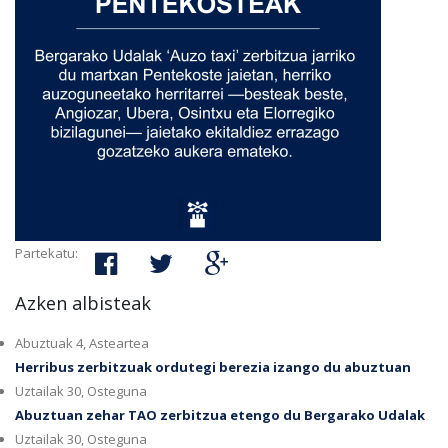
Partekatu:
Azken albisteak
Abuztuak 4, Asteartea
Herribus zerbitzuak ordutegi berezia izango du abuztuan
Uztailak 30, Osteguna
Abuztuan zehar TAO zerbitzua etengo du Bergarako Udalak
Uztailak 30, Osteguna