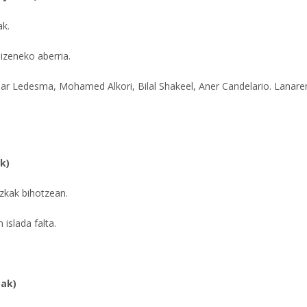
ak.
 izeneko aberria.
Aimar Ledesma, Mohamed Alkori, Bilal Shakeel, Aner Candelario. Lanare
k)
zkak bihotzean.
 islada falta.
oak)