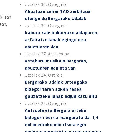
Uztailak 30, Osteguna
Abuztuan zehar TAO zerbitzua
k izan
etengo du Bergarako Udalak
tan,
Uztailak 30, Osteguna
Iraburu kale bukaerako aldaparen
asfaltatze lanak egingo dira
abuztuaren 4an
Uztailak 27, Astelehena
Asteburu musikala Bergaran,
abuztuaren 8an eta 9an
Uztailak 24, Ostirala
Bergarako Udalak Urteagako
bidegorriaren azken fasea
gauzatzeko lanak adjudikatu ditu
Uztailak 23, Osteguna
Antzuola eta Bergara arteko
bidegorri berria inauguratu da, 1,4
milioi euroko inbertsioa egin
ondoren mugikortasun seguruagoa