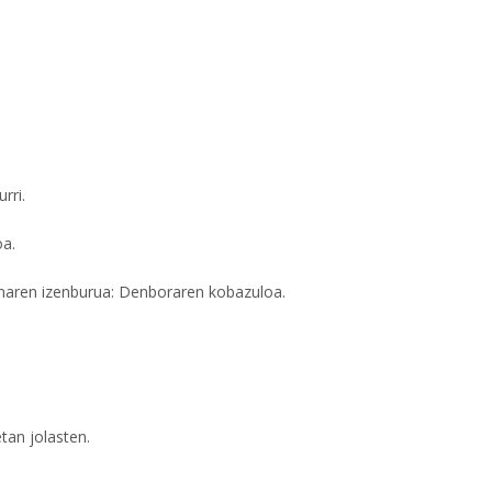
rri.
a.
aren izenburua: Denboraren kobazuloa.
tan jolasten.