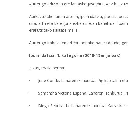
Aurtengo edizioan ere lan asko jaso dira, 432 hai zuz
Aurkeztutako lanen artean, ipuin idatzia, poesia, be
dira, adin eta kategoria ezberdinetan banatuta. Epa
erakutsitako kalitate maila.
Aurtengo irabazleen artean honako hauek daude, gene
Ipuin idatzia. 1. kategoria (2018-19an jaioak)
3 sari, maila berean:
· June Conde. Lanaren izenburua: Pig kapitaina eta 
· Samantha Victoria España. Lanaren izenburua: Pi
· Diego Sepulveda. Lanaren izenburua: Karraskar egi