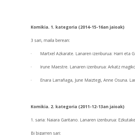
Komikia. 1. kategoria (2014-15-16an jaioak)
3 sari, maila berean:
· Martxel Azkarate. Lanaren izenburua: Harri eta Gu
· Irune Maestre. Lanaren izenburua: Arkatz magiko
· Enara Larrañaga, June Maiztegi, Anne Osuna. Lan
Komikia. 2. kategoria (2011-12-13an jaioak)
1. saria: Naiara Garitano. Lanaren izenburua: Ezkutake
Bi bigarren sari: