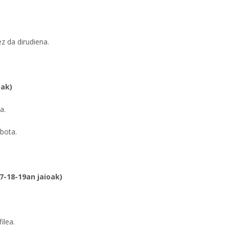
z da dirudiena.
oak)
a.
obota.
7-18-19an jaioak)
ilea.