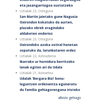
eta jasangarriagoa sustatzeko
Uztailak 23, Osteguna
San Martin jaietako gune Nagusia
Oxirondon kokatuko da aurten,
plazako obrek eragindako
aldaketen ondorioz
Uztailak 23, Osteguna
Oxirondoko azoka ostiral honetan
ospatuko da, larunbataren ordez
Uztailak 22, Asteazkena
Ibarrako ur hornidura berritzeko
lanak egiten ari da Udala
Uztailak 21, Asteartea
Udalak ‘Bergara Bizi’ bonu-
laguntzen ordenantza eguneratu
du familia gehiagorengana iristeko
albiste gehiago