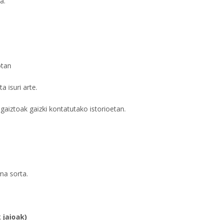
a.
otan
a isuri arte.
a gaiztoak gaizki kontatutako istorioetan.
ma sorta.
 jaioak)