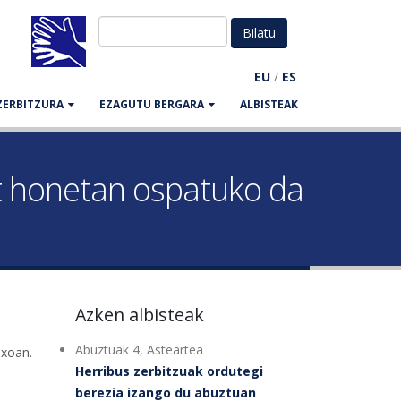
EU
/
ES
ZERBITZURA
EZAGUTU BERGARA
ALBISTEAK
at honetan ospatuko da
Azken albisteak
Abuztuak 4, Asteartea
ixoan.
Herribus zerbitzuak ordutegi
berezia izango du abuztuan