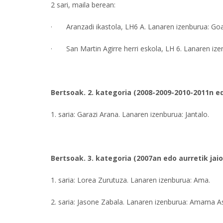
2 sari, maila berean:
· Aranzadi ikastola, LH6 A. Lanaren izenburua: Goaz
· San Martin Agirre herri eskola, LH 6. Lanaren ize
Bertsoak. 2. kategoria (2008-2009-2010-2011n e
1. saria: Garazi Arana. Lanaren izenburua: Jantalo.
Bertsoak. 3. kategoria (2007an edo aurretik jai
1. saria: Lorea Zurutuza. Lanaren izenburua: Ama.
2. saria: Jasone Zabala. Lanaren izenburua: Amama A