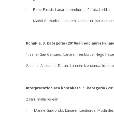
· Elene Errasti. Lanaren izenburua: Patata tortilla.
· Maddi Barbadillo. Lanaren izenburua: Batzuetan e
Komikia. 3. kategoria (2010ean edo aurretik jai
1. saria: Gari Garitano. Lanaren izenburua: Hego haize
2. saria: Alexander Duran. Lanaren izenburua: Irudi-r
Interpretazioa eta kontaketa. 1. kategoria (201
2 sari, maila berean
· Mariñe Gabilondo. Lanaren izenburua: Moda desf