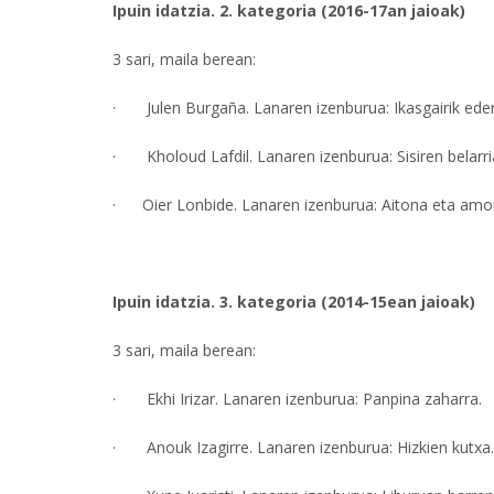
Ipuin idatzia. 2. kategoria (2016-17an jaioak)
3 sari, maila berean:
· Julen Burgaña. Lanaren izenburua: Ikasgairik ede
· Kholoud Lafdil. Lanaren izenburua: Sisiren belarri
· Oier Lonbide. Lanaren izenburua: Aitona eta amo
Ipuin idatzia. 3. kategoria (2014-15ean jaioak)
3 sari, maila berean:
· Ekhi Irizar. Lanaren izenburua: Panpina zaharra.
· Anouk Izagirre. Lanaren izenburua: Hizkien kutxa.