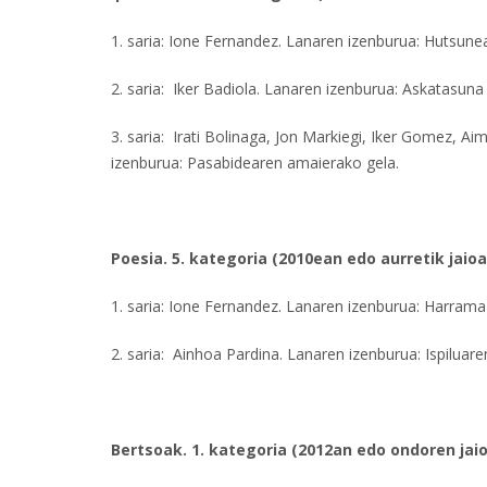
1. saria: Ione Fernandez. Lanaren izenburua: Hutsune
2. saria: Iker Badiola. Lanaren izenburua: Askatasuna
3. saria: Irati Bolinaga, Jon Markiegi, Iker Gomez, 
izenburua: Pasabidearen amaierako gela.
Poesia. 5. kategoria (2010ean edo aurretik jaioa
1. saria: Ione Fernandez. Lanaren izenburua: Harrama
2. saria: Ainhoa Pardina. Lanaren izenburua: Ispiluaren
Bertsoak. 1. kategoria (2012an edo ondoren jai