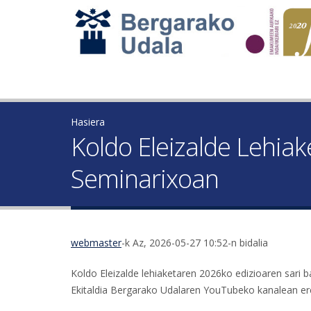
Hasiera
Koldo Eleizalde Lehia
Seminarixoan
webmaster
-k Az, 2026-05-27 10:52-n bidalia
Koldo Eleizalde lehiaketaren 2026ko edizioaren sari
Ekitaldia Bergarako Udalaren YouTubeko kanalean ere