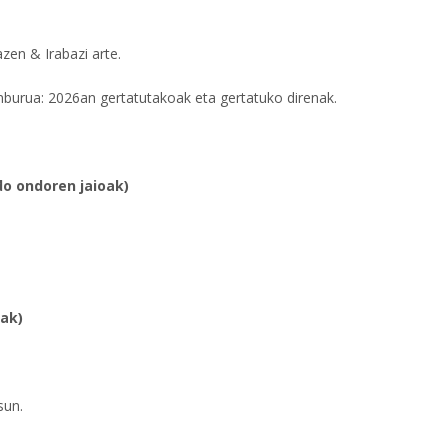
en & Irabazi arte.
nburua: 2026an gertatutakoak eta gertatuko direnak.
do ondoren jaioak)
oak)
sun.