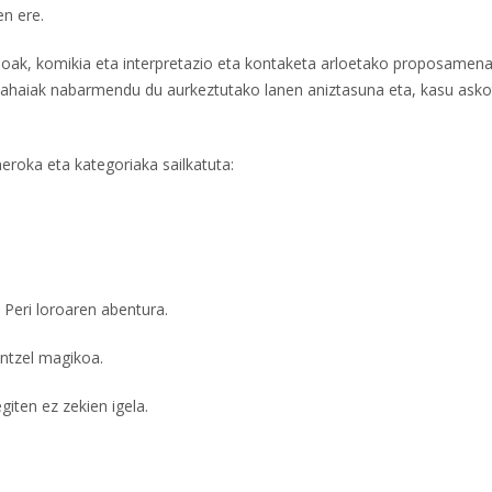
en ere.
rtsoak, komikia eta interpretazio eta kontaketa arloetako proposamena
imahaiak nabarmendu du aurkeztutako lanen aniztasuna eta, kasu asko
roka eta kategoriaka sailkatuta:
Peri loroaren abentura.
ntzel magikoa.
ten ez zekien igela.