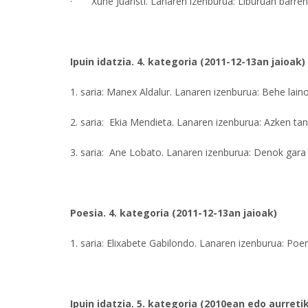
· Xune Juaristi. Lanaren izenburua: Liburuan barren
Ipuin idatzia. 4. kategoria (2011-12-13an jaioak)
1. saria: Manex Aldalur. Lanaren izenburua: Behe lain
2. saria: Ekia Mendieta. Lanaren izenburua: Azken tant
3. saria: Ane Lobato. Lanaren izenburua: Denok gar
Poesia. 4. kategoria (2011-12-13an jaioak)
1. saria: Elixabete Gabilondo. Lanaren izenburua: Poe
Ipuin idatzia. 5. kategoria (2010ean edo aurretik