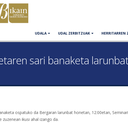
UDALA
UDAL ZERBITZUAK
HERRITARREN 
ketaren sari banaketa larunb
 banaketa ospatuko da Bergaran larunbat honetan, 12:00etan, Seminar
 zuzenean ikusi ahal izango da.