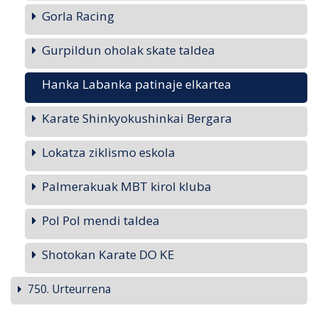
Gorla Racing
Gurpildun oholak skate taldea
Hanka Labanka patinaje elkartea
Karate Shinkyokushinkai Bergara
Lokatza ziklismo eskola
Palmerakuak MBT kirol kluba
Pol Pol mendi taldea
Shotokan Karate DO KE
750. Urteurrena