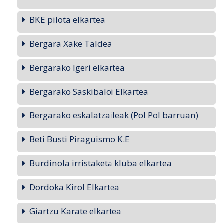
BKE pilota elkartea
Bergara Xake Taldea
Bergarako Igeri elkartea
Bergarako Saskibaloi Elkartea
Bergarako eskalatzaileak (Pol Pol barruan)
Beti Busti Piraguismo K.E
Burdinola irristaketa kluba elkartea
Dordoka Kirol Elkartea
Giartzu Karate elkartea