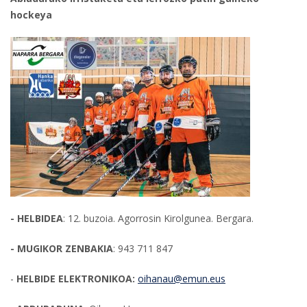
hockeya
- HELBIDEA
: 12. buzoia. Agorrosin Kirolgunea. Bergara.
- MUGIKOR ZENBAKIA
: 943 711 847
-
HELBIDE ELEKTRONIKOA:
oihanau@emun.eus