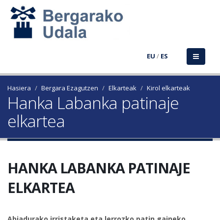
EU
/
ES
Hasiera
Bergara Ezagutzen
Elkarteak
Kirol elkarteak
Hanka Labanka patinaje
elkartea
HANKA LABANKA PATINAJE
ELKARTEA
Abiadurako irristaketa eta lerrozko patin gaineko