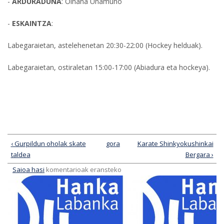
-
ARDURADUNA
: Oihana Unamuno
-
ESKAINTZA
:
Labegaraietan, astelehenetan 20:30-22:00 (Hockey helduak).
Labegaraietan, ostiraletan 15:00-17:00 (Abiadura eta hockeya).
‹ Gurpildun oholak skate
gora
Karate Shinkyokushinkai
taldea
Bergara ›
Saioa hasi
komentarioak eransteko