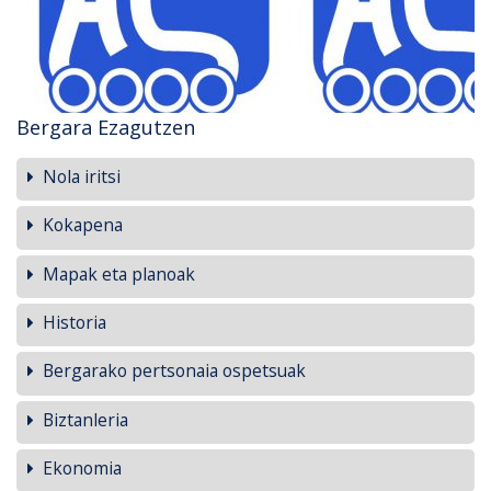
Bergara Ezagutzen
Nola iritsi
Kokapena
Mapak eta planoak
Historia
Bergarako pertsonaia ospetsuak
Biztanleria
Ekonomia