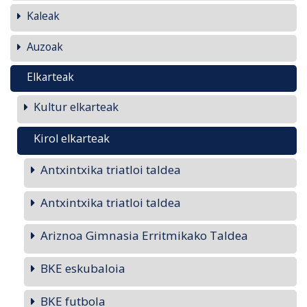
Kaleak
Auzoak
Elkarteak
Kultur elkarteak
Kirol elkarteak
Antxintxika triatloi taldea
Antxintxika triatloi taldea
Ariznoa Gimnasia Erritmikako Taldea
BKE eskubaloia
BKE futbola