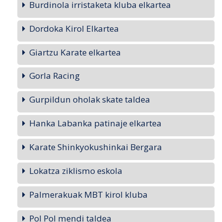
Burdinola irristaketa kluba elkartea
Dordoka Kirol Elkartea
Giartzu Karate elkartea
Gorla Racing
Gurpildun oholak skate taldea
Hanka Labanka patinaje elkartea
Karate Shinkyokushinkai Bergara
Lokatza ziklismo eskola
Palmerakuak MBT kirol kluba
Pol Pol mendi taldea