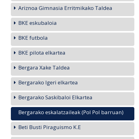
Ariznoa Gimnasia Erritmikako Taldea
BKE eskubaloia
BKE futbola
BKE pilota elkartea
Bergara Xake Taldea
Bergarako Igeri elkartea
Bergarako Saskibaloi Elkartea
Bergarako eskalatzaileak (Pol Pol barruan)
Beti Busti Piraguismo K.E