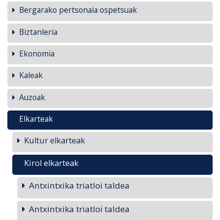
Bergarako pertsonaia ospetsuak
Biztanleria
Ekonomia
Kaleak
Auzoak
Elkarteak
Kultur elkarteak
Kirol elkarteak
Antxintxika triatloi taldea
Antxintxika triatloi taldea