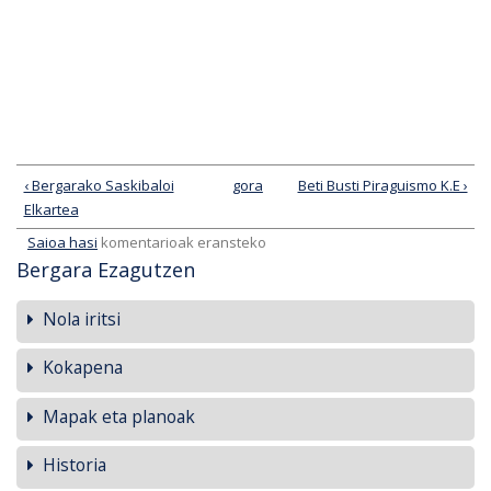
‹ Bergarako Saskibaloi
gora
Beti Busti Piraguismo K.E ›
Elkartea
Saioa hasi
komentarioak eransteko
Bergara Ezagutzen
Nola iritsi
Kokapena
Mapak eta planoak
Historia