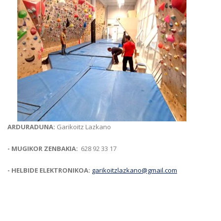
ARDURADUNA:
Garikoitz Lazkano
- MUGIKOR ZENBAKIA:
628 92 33 17
- HELBIDE ELEKTRONIKOA:
garikoitzlazkano@gmail.com