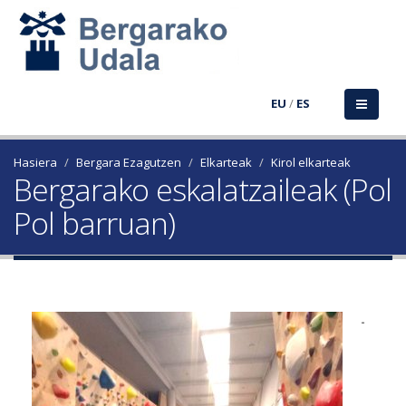
EU
/
ES
Hasiera
Bergara Ezagutzen
Elkarteak
Kirol elkarteak
Bergarako eskalatzaileak (Pol
Pol barruan)
-