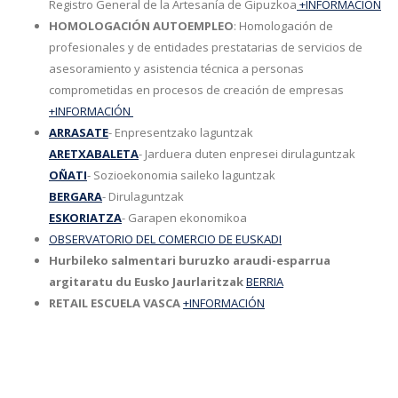
Registro General de la Artesanía de Gipuzkoa
+INFORMACIÓN
HOMOLOGACIÓN AUTOEMPLEO
: Homologación de
profesionales y de entidades prestatarias de servicios de
asesoramiento y asistencia técnica a personas
comprometidas en procesos de creación de empresas
+INFORMACIÓN
ARRASATE
- Enpresentzako laguntzak
ARETXABALETA
- Jarduera duten enpresei dirulaguntzak
OÑATI
- Sozioekonomia saileko laguntzak
BERGARA
- Dirulaguntzak
ESKORIATZA
- Garapen ekonomikoa
OBSERVATORIO DEL COMERCIO DE EUSKADI
Hurbileko salmentari buruzko araudi-esparrua
argitaratu du Eusko Jaurlaritzak
BERRIA
RETAIL ESCUELA VASCA
+INFORMACIÓN