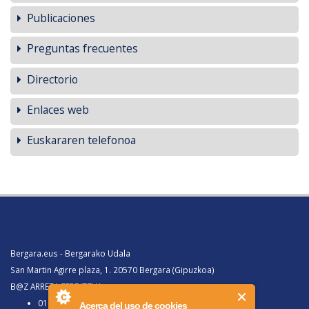
Publicaciones
Preguntas frecuentes
Directorio
Enlaces web
Euskararen telefonoa
Bergara.eus - Bergarako Udala
San Martin Agirre plaza, 1. 20570 Bergara (Gipuzkoa)
B@Z ARRETA ZERBITZUA:
010, Bergaratik deituz gero
Acerca del uso de cookies