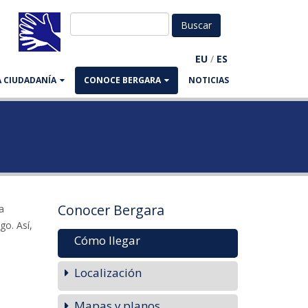
EU
/
ES
LA CIUDADANÍA
CONOCE BERGARA
NOTICIAS
Conocer Bergara
a
go. Así,
Cómo llegar
Localización
Mapas y planos