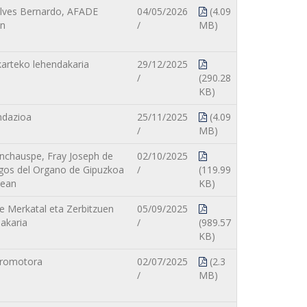
Alves Bernardo, AFADE
04/05/2026
(4.09
an
/
MB)
karteko lehendakaria
29/12/2025
/
(290.28
KB)
ndazioa
25/11/2025
(4.09
/
MB)
nchauspe, Fray Joseph de
02/10/2025
gos del Organo de Gipuzkoa
/
(119.99
nean
KB)
te Merkatal eta Zerbitzuen
05/09/2025
dakaria
/
(989.57
KB)
 promotora
02/07/2025
(2.3
/
MB)