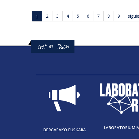
Páginas
1
2
3
4
5
6
7
8
9
siguie
Get In Touch
LABORATORIUM 
BERGARAKO EUSKARA