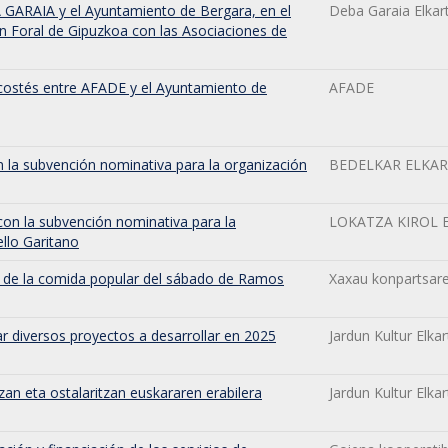
 GARAIA y el Ayuntamiento de Bergara, en el
Deba Garaia Elkar
n Foral de Gipuzkoa con las Asociaciones de
scostés entre AFADE y el Ayuntamiento de
AFADE
n la subvención nominativa para la organización
BEDELKAR ELKA
con la subvención nominativa para la
LOKATZA KIROL 
ello Garitano
n de la comida popular del sábado de Ramos
Xaxau konpartsare
r diversos proyectos a desarrollar en 2025
Jardun Kultur Elka
zan eta ostalaritzan euskararen erabilera
Jardun Kultur Elka