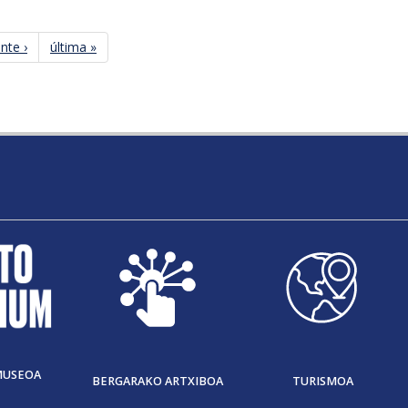
nte ›
última »
MUSEOA
BERGARAKO ARTXIBOA
TURISMOA