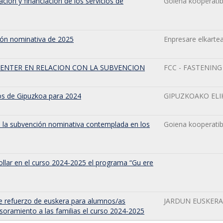
ción y financiación de los servicios de
Goiena kooperatib
ión nominativa de 2025
Enpresare elkarte
ENTER EN RELACION CON LA SUBVENCION
FCC - FASTENIN
os de Gipuzkoa para 2024
GIPUZKOAKO ELI
n la subvención nominativa contemplada en los
Goiena kooperatib
ollar en el curso 2024-2025 el programa “Gu ere
de refuerzo de euskera para alumnos/as
JARDUN EUSKERA
soramiento a las familias el curso 2024-2025