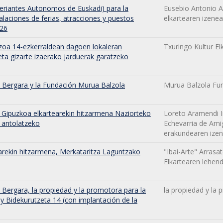
eriantes Autonomos de Euskadi) para la
Eusebio Antonio 
alaciones de ferias, atracciones y puestos
elkartearen izene
026
uzoa 14-ezkerraldean dagoen lokaleran
Txuringo Kultur El
eta gizarte izaerako jarduerak garatzeko
 Bergara y la Fundación Murua Balzola
Murua Balzola Fu
 Gipuzkoa elkartearekin hitzarmena Naziorteko
Loreto Aramendi I
 antolatzeko
Echevarria de Ami
erakundearen ize
tearekin hitzarmena, Merkataritza Laguntzako
"Ibai-Arte" Arrasa
Elkartearen lehen
Bergara, la propiedad y la promotora para la
la propiedad y la
4 y Bidekurutzeta 14 (con implantación de la