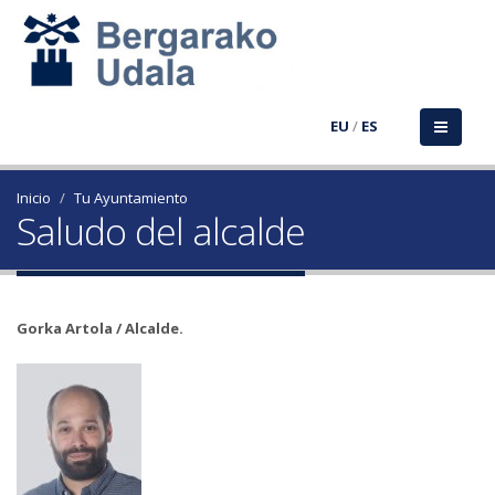
EU
/
ES
Inicio
Tu Ayuntamiento
Saludo del alcalde
Gorka Artola / Alcalde.