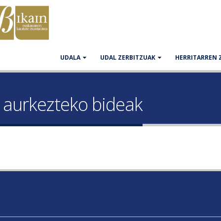
UDALA
UDAL ZERBITZUAK
HERRITARREN 
 aurkezteko bideak