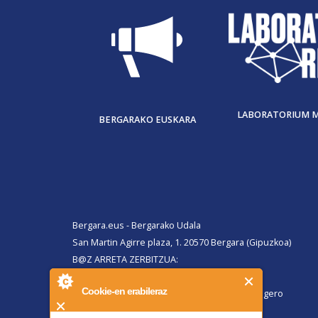
LABORATORIUM 
BERGARAKO EUSKARA
Bergara.eus - Bergarako Udala
San Martin Agirre plaza, 1. 20570 Bergara (Gipuzkoa)
B@Z ARRETA ZERBITZUA:
010, Bergaratik deituz gero
Cookie-en erabileraz
943 77 91 00, Bergaraz kanpotik deituz gero
Faxa 943 77 91 63