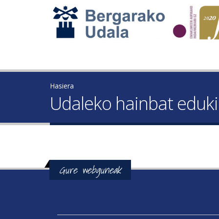
Hasiera
Udaleko hainbat eduki
Gure webguneak