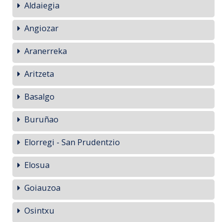
Aldaiegia
Angiozar
Aranerreka
Aritzeta
Basalgo
Buruñao
Elorregi - San Prudentzio
Elosua
Goiauzoa
Osintxu