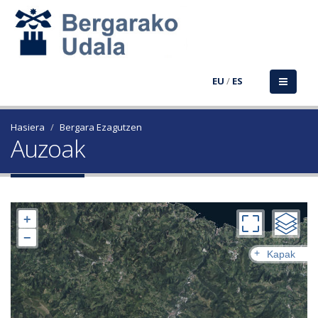
EU
/
ES
Hasiera
Bergara Ezagutzen
Auzoak
+
−
+
Kapak