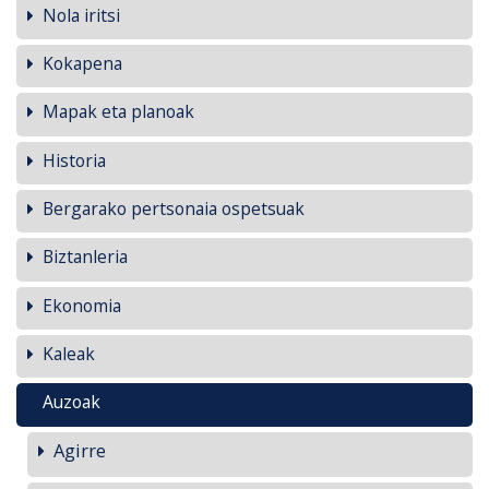
Nola iritsi
Kokapena
Mapak eta planoak
Historia
Bergarako pertsonaia ospetsuak
Biztanleria
Ekonomia
Kaleak
Auzoak
Agirre