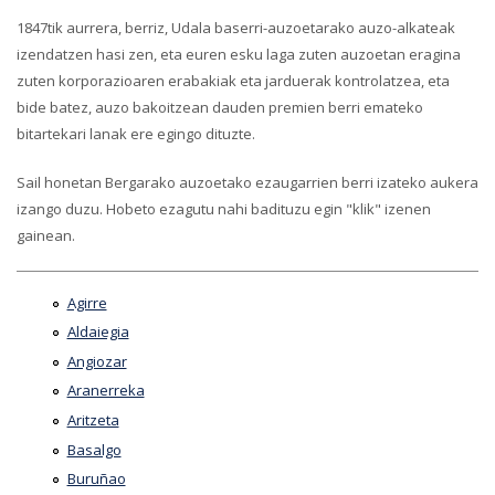
1847tik aurrera, berriz, Udala baserri-auzoetarako auzo-alkateak
izendatzen hasi zen, eta euren esku laga zuten auzoetan eragina
zuten korporazioaren erabakiak eta jarduerak kontrolatzea, eta
bide batez, auzo bakoitzean dauden premien berri emateko
bitartekari lanak ere egingo dituzte.
Sail honetan Bergarako auzoetako ezaugarrien berri izateko aukera
izango duzu. Hobeto ezagutu nahi badituzu egin "klik" izenen
gainean.
Agirre
Aldaiegia
Angiozar
Aranerreka
Aritzeta
Basalgo
Buruñao