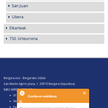
San Juan
Ubera
Elkarteak
750. Urteurrena
Bergara.eus - Bergarako Udala
San Martin Agirre plaza, 1. 20570 Bergara (Gipuzkoa)
B@Z ARRETA ZERBITZUA:
010, Bergaratik deituz gero
Cookie-en erabileraz
943 77 91 00, Bergaraz kanpotik deituz gero
Faxa 943 77 91 63