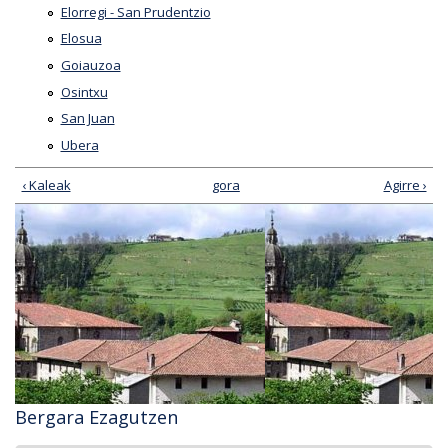
Elorregi - San Prudentzio
Elosua
Goiauzoa
Osintxu
San Juan
Ubera
‹ Kaleak
gora
Agirre ›
Bergara Ezagutzen