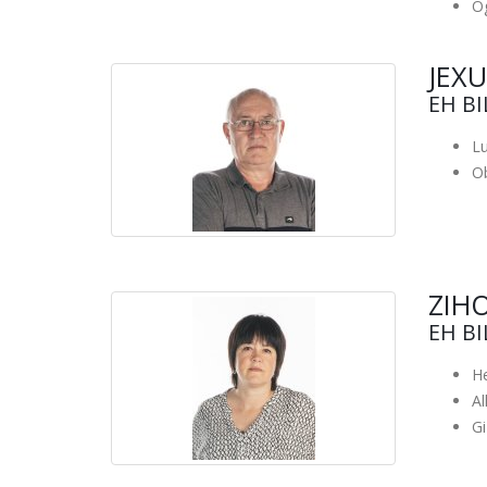
O
JEXU
EH B
Lu
Ob
ZIH
EH B
He
A
Gi