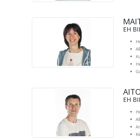
MAI
EH B
He
A
Ku
He
G
AIT
EH B
He
A
An
Ki