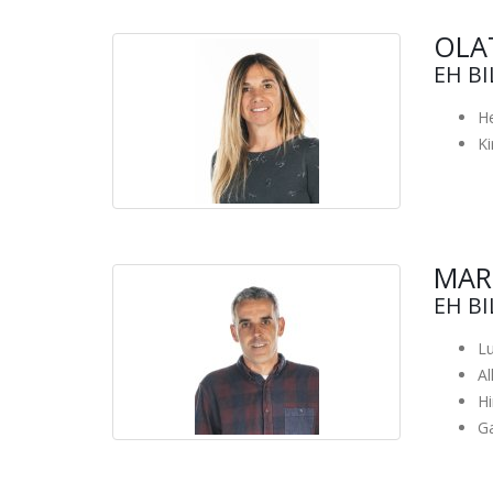
OLA
EH B
He
Ki
MAR
EH B
Lu
A
Hi
G