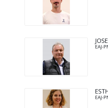
JOS
EAJ-P
EST
EAJ-P