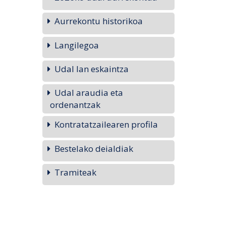
Aurrekontu historikoa
Langilegoa
Udal lan eskaintza
Udal araudia eta
ordenantzak
Kontratatzailearen profila
Bestelako deialdiak
Tramiteak