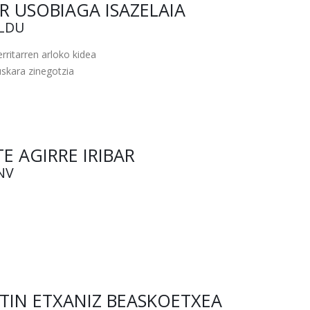
ER USOBIAGA ISAZELAIA
ILDU
rritarren arloko kidea
skara zinegotzia
E AGIRRE IRIBAR
NV
TIN ETXANIZ BEASKOETXEA