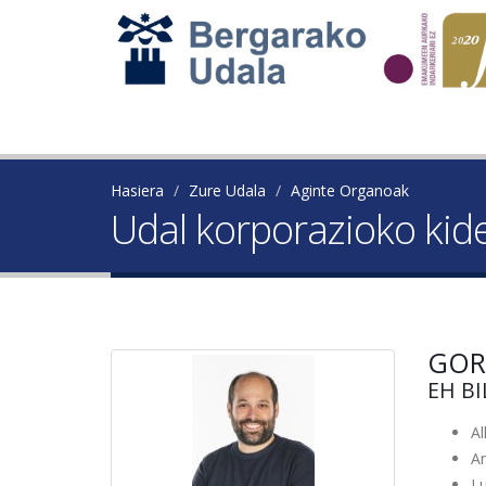
Hasiera
Zure Udala
Aginte Organoak
Udal korporazioko kid
GOR
EH B
A
A
Lu