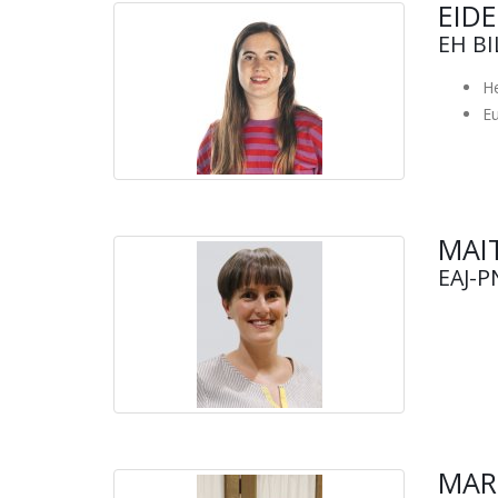
EID
EH B
He
Eu
MAIT
EAJ-P
MAR