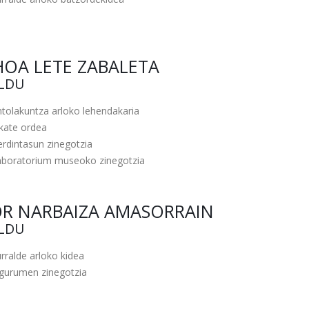
HOA LETE ZABALETA
ILDU
tolakuntza arloko lehendakaria
lkate ordea
rdintasun zinegotzia
aboratorium museoko zinegotzia
OR NARBAIZA AMASORRAIN
ILDU
rralde arloko kidea
ngurumen zinegotzia