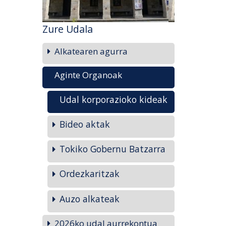
Zure Udala
Alkatearen agurra
Aginte Organoak
Udal korporazioko kideak
Bideo aktak
Tokiko Gobernu Batzarra
Ordezkaritzak
Auzo alkateak
2026ko udal aurrekontua