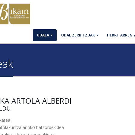
UDALA
UDAL ZERBITZUAK
HERRITARREN 
eak
KA ARTOLA ALBERDI
ILDU
lkatea
ntolakuntza arloko batzordekidea
rralde arloko batzordekidea