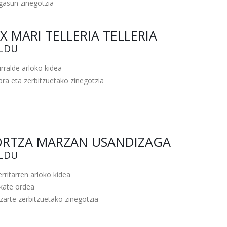
gasun zinegotzia
X MARI TELLERIA TELLERIA
ILDU
rralde arloko kidea
ra eta zerbitzuetako zinegotzia
ORTZA MARZAN USANDIZAGA
ILDU
rritarren arloko kidea
lkate ordea
zarte zerbitzuetako zinegotzia