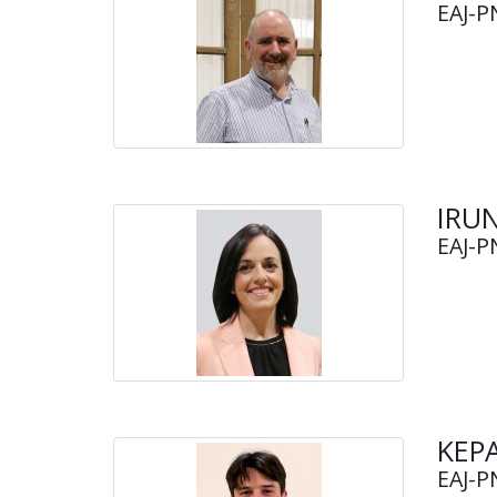
EAJ-P
IRU
EAJ-P
KEP
EAJ-P