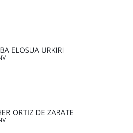
EBA ELOSUA URKIRI
NV
HER ORTIZ DE ZARATE
NV