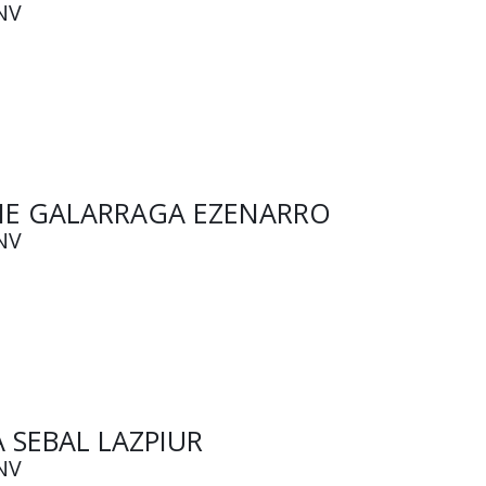
NV
NE GALARRAGA EZENARRO
NV
A SEBAL LAZPIUR
NV