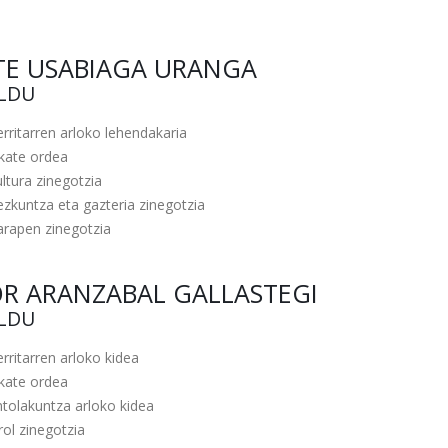
TE USABIAGA URANGA
ILDU
rritarren arloko lehendakaria
lkate ordea
ltura zinegotzia
zkuntza eta gazteria zinegotzia
arapen zinegotzia
OR ARANZABAL GALLASTEGI
ILDU
rritarren arloko kidea
lkate ordea
tolakuntza arloko kidea
rol zinegotzia