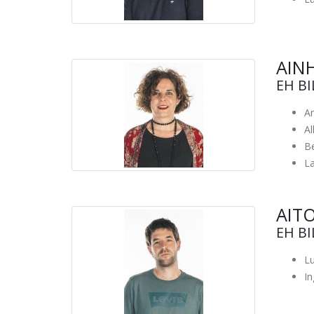
AIN
EH B
An
A
Be
L
AIT
EH B
Lu
I