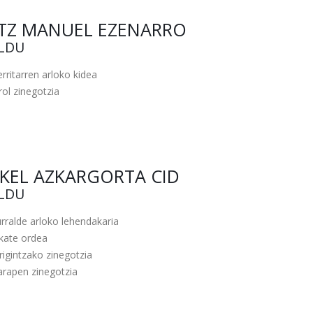
TZ MANUEL EZENARRO
ILDU
rritarren arloko kidea
rol zinegotzia
KEL AZKARGORTA CID
ILDU
rralde arloko lehendakaria
lkate ordea
rigintzako zinegotzia
arapen zinegotzia