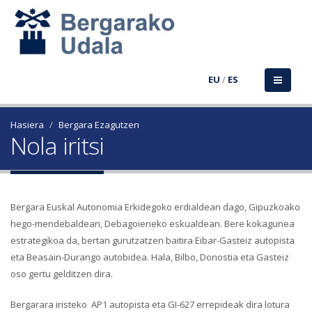
EU
/
ES
Hasiera
Bergara Ezagutzen
Nola iritsi
Bergara Euskal Autonomia Erkidegoko erdialdean dago, Gipuzkoako
hego-mendebaldean, Debagoieneko eskualdean. Bere kokagunea
estrategikoa da, bertan gurutzatzen baitira Eibar-Gasteiz autopista
eta Beasain-Durango autobidea. Hala, Bilbo, Donostia eta Gasteiz
oso gertu gelditzen dira.
Bergarara iristeko AP1 autopista eta GI-627 errepideak dira lotura