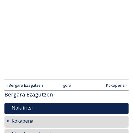
‹ Bergara Ezagutzen
gora
Kokapena ›
Bergara Ezagutzen
Nola iritsi
Kokapena