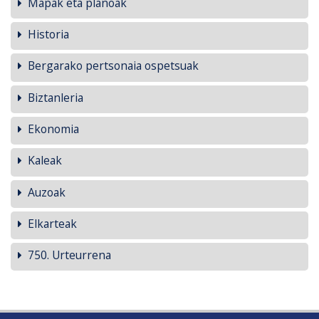
Mapak eta planoak
Historia
Bergarako pertsonaia ospetsuak
Biztanleria
Ekonomia
Kaleak
Auzoak
Elkarteak
750. Urteurrena