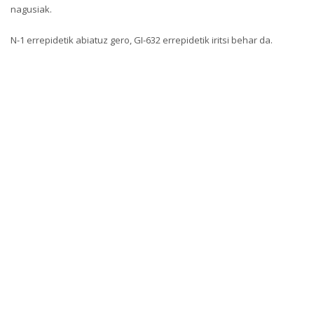
nagusiak.
N-1 errepidetik abiatuz gero, GI-632 errepidetik iritsi behar da.