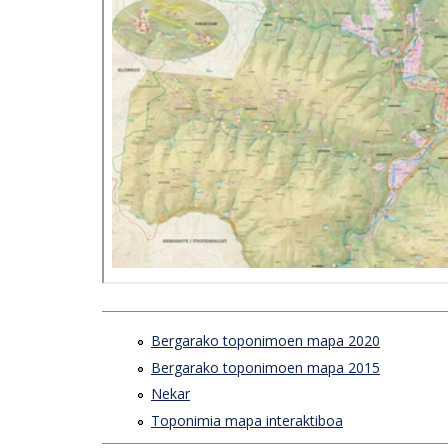
Bergarako toponimoen mapa 2020
Bergarako toponimoen mapa 2015
Nekar
Toponimia mapa interaktiboa