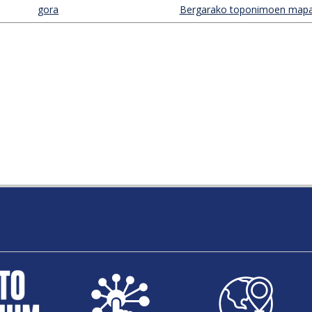
gora
Bergarako toponimoen mapa