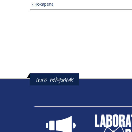
‹ Kokapena
Gure webguneak