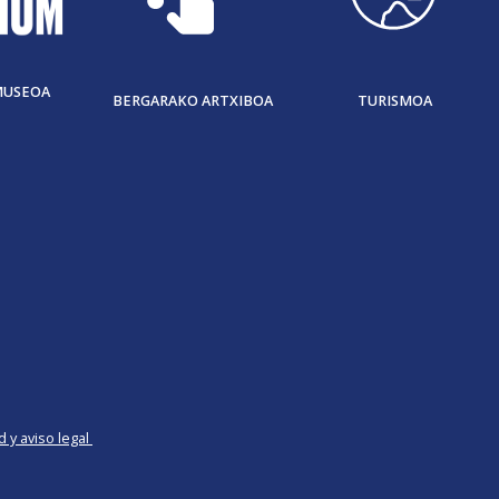
MUSEOA
BERGARAKO ARTXIBOA
TURISMOA
d y aviso legal