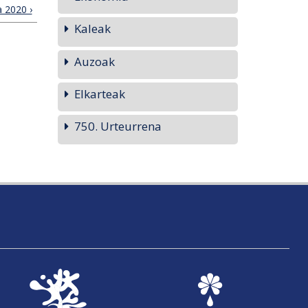
 2020 ›
Kaleak
Auzoak
Elkarteak
750. Urteurrena