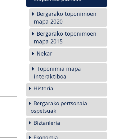
Bergarako toponimoen
mapa 2020
Bergarako toponimoen
mapa 2015
Nekar
Toponimia mapa
interaktiboa
Historia
Bergarako pertsonaia
ospetsuak
Biztanleria
Ekonomia