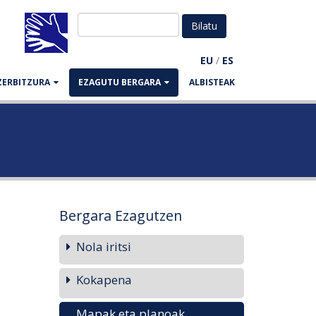
EU
/
ES
ZERBITZURA
EZAGUTU BERGARA
ALBISTEAK
Bergara Ezagutzen
Nola iritsi
Kokapena
Mapak eta planoak