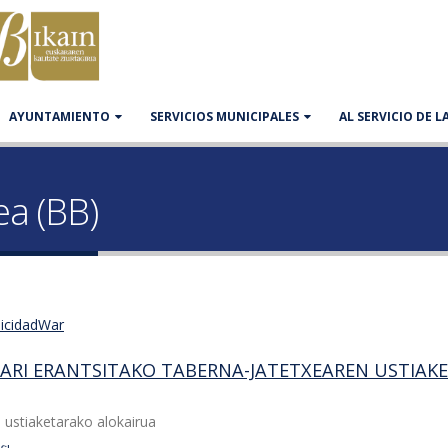
AYUNTAMIENTO
SERVICIOS MUNICIPALES
AL SERVICIO DE 
s
ea (BB)
licidadWar
IARI ERANTSITAKO TABERNA-JATETXEAREN USTIA
n ustiaketarako alokairua