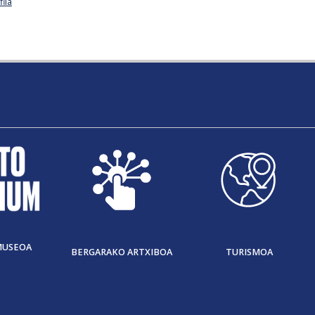
ila
MUSEOA
BERGARAKO ARTXIBOA
TURISMOA