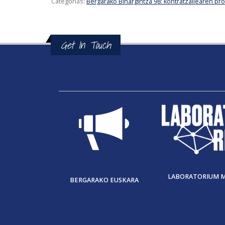
Categorías:
Bergarako Bihargintza 98: kontratzailearen prof
Get In Touch
LABORATORIUM 
BERGARAKO EUSKARA