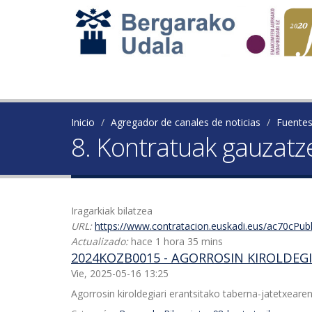
Inicio
Agregador de canales de noticias
Fuente
8. Kontratuak gauzatz
Iragarkiak bilatzea
URL:
https://www.contratacion.euskadi.eus/ac70cPub
Actualizado:
hace 1 hora 35 mins
2024KOZB0015 - AGORROSIN KIROLDEG
Vie, 2025-05-16 13:25
Agorrosin kiroldegiari erantsitako taberna-jatetxeare