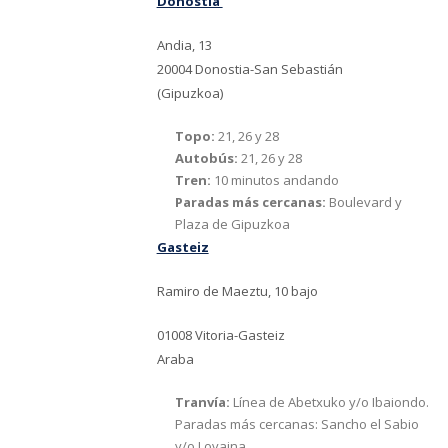
Donostia
Andia, 13
20004 Donostia-San Sebastián
(Gipuzkoa)
Topo:
21, 26 y 28
Autobús:
21, 26 y 28
Tren:
10 minutos andando
Paradas más cercanas:
Boulevard y
Plaza de Gipuzkoa
Gasteiz
Ramiro de Maeztu, 10 bajo
01008 Vitoria-Gasteiz
Araba
Tranvía:
Línea de Abetxuko y/o Ibaiondo.
Paradas más cercanas: Sancho el Sabio
y/o Lovaina