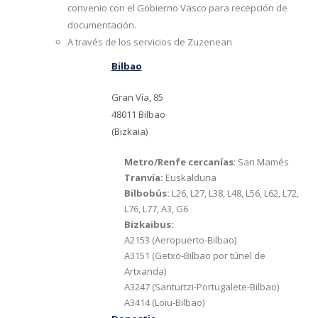
convenio con el Gobierno Vasco para recepción de
documentación.
A través de los servicios de Zuzenean
Bilbao
Gran Vía, 85
48011 Bilbao
(Bizkaia)
Metro/Renfe cercanías
: San Mamés
Tranvía:
Euskalduna
Bilbobús:
L26, L27, L38, L48, L56, L62, L72,
L76, L77, A3, G6
Bizkaibus:
A2153 (Aeropuerto-Bilbao)
A3151 (Getxo-Bilbao por túnel de
Artxanda)
A3247 (Santurtzi-Portugalete-Bilbao)
A3414 (Loiu-Bilbao)