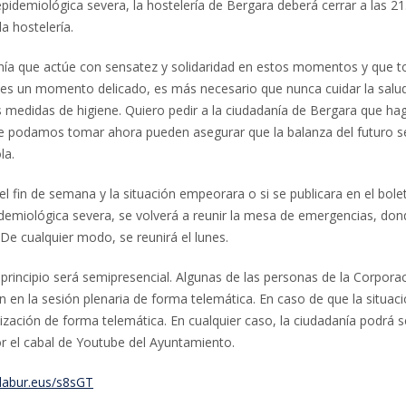
 epidemiológica severa, la hostelería de Bergara deberá cerrar a las 21
a hostelería.
anía que actúe con sensatez y solidaridad en estos momentos y que 
 es un momento delicado, es más necesario que nunca cuidar la salu
as medidas de higiene. Quiero pedir a la ciudadanía de Bergara que ha
ue podamos tomar ahora pueden asegurar que la balanza del futuro se
la.
 el fin de semana y la situación empeorara o si se publicara en el bole
idemiológica severa, se volverá a reunir la mesa de emergencias, don
De cualquier modo, se reunirá el lunes.
n principio será semipresencial. Algunas de las personas de la Corpora
 en la sesión plenaria de forma telemática. En caso de que la situac
ización de forma telemática. En cualquier caso, la ciudadanía podrá se
r el cabal de Youtube del Ayuntamiento.
/labur.eus/s8sGT