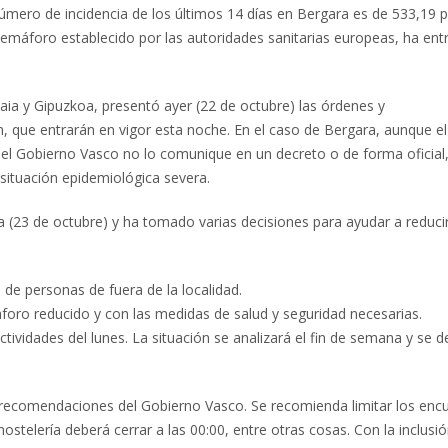
úmero de incidencia de los últimos 14 días en Bergara es de 533,19 
semáforo establecido por las autoridades sanitarias europeas, ha ent
ia y Gipuzkoa, presentó ayer (22 de octubre) las órdenes y
 que entrarán en vigor esta noche. En el caso de Bergara, aunque el
e el Gobierno Vasco no lo comunique en un decreto o de forma oficial
 situación epidemiológica severa.
(23 de octubre) y ha tomado varias decisiones para ayudar a reducir
a de personas de fuera de la localidad.
aforo reducido y con las medidas de salud y seguridad necesarias.
tividades del lunes. La situación se analizará el fin de semana y se de
y recomendaciones del Gobierno Vasco. Se recomienda limitar los enc
ostelería deberá cerrar a las 00:00, entre otras cosas. Con la inclusión