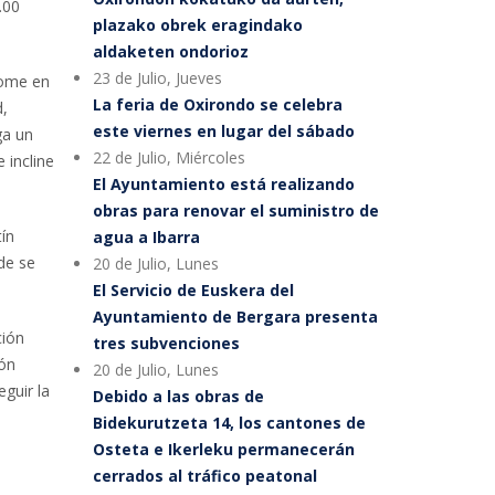
.00
plazako obrek eragindako
aldaketen ondorioz
23 de Julio, Jueves
tome en
La feria de Oxirondo se celebra
d,
este viernes en lugar del sábado
ga un
22 de Julio, Miércoles
 incline
El Ayuntamiento está realizando
obras para renovar el suministro de
tín
agua a Ibarra
de se
20 de Julio, Lunes
El Servicio de Euskera del
Ayuntamiento de Bergara presenta
ción
tres subvenciones
ión
20 de Julio, Lunes
guir la
Debido a las obras de
Bidekurutzeta 14, los cantones de
Osteta e Ikerleku permanecerán
cerrados al tráfico peatonal