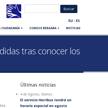
EU
/
ES
LA CIUDADANÍA
CONOCE BERGARA
NOTICIAS
idas tras conocer los
Últimas noticias
4 de Agosto, Martes
El servicio Herribus tendrá un
atos
horario especial en agosto