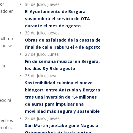
por
30 de Julio, Jueves
rado en
El Ayuntamiento de Bergara
suspenderá el servicio de OTA
durante el mes de agosto
30 de Julio, Jueves
 último
Obras de asfaltado de la cuesta de
, no se
final de calle Iraburu el 4 de agosto
27 de Julio, Lunes
Fin de semana musical en Bergara,
 la
los días 8 y 9 de agosto
23 de Julio, Jueves
Sostenibilidad culmina el nuevo
bidegorri entre Antzuola y Bergara
tras una inversión de 1,4 millones
cidirá
de euros para impulsar una
movilidad más segura y sostenible
23 de Julio, Jueves
uentros
San Martin jaietako gune Nagusia
 oficial
Oxirondon kokatuko da aurten,