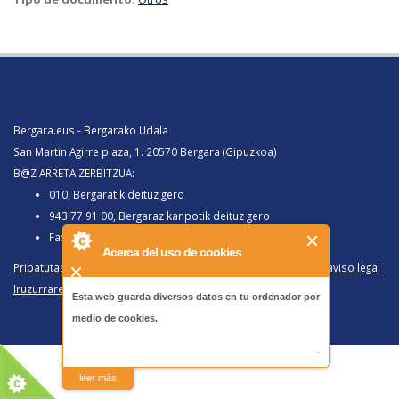
Bergara.eus - Bergarako Udala
San Martin Agirre plaza, 1. 20570 Bergara (Gipuzkoa)
B@Z ARRETA ZERBITZUA:
010, Bergaratik deituz gero
943 77 91 00, Bergaraz kanpotik deituz gero
Faxa 943 77 91 63
Acerca del uso de cookies
Pribatutasun politika eta lege oharra
/
Política de privacidad y aviso legal
Iruzurraren Aurkako Politika
/
Política Antifraude
Esta web guarda diversos datos en tu ordenador por
medio de cookies.
-
leer más