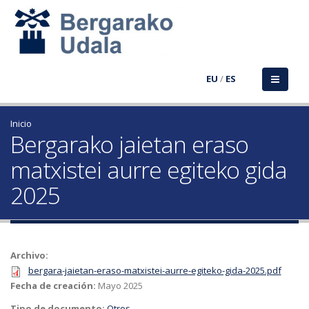
EU
/
ES
Inicio
Bergarako jaietan eraso
matxistei aurre egiteko gida
2025
Archivo:
bergara-jaietan-eraso-matxistei-aurre-egiteko-gida-2025.pdf
Fecha de creación:
Mayo 2025
Tipo de documento:
Otros