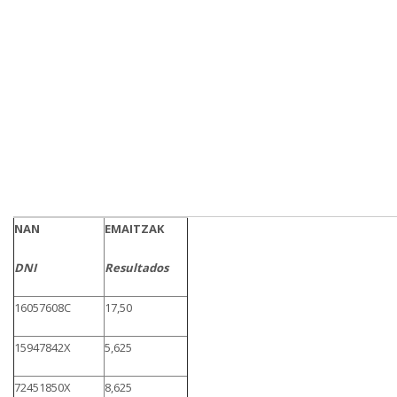
NAN
EMAITZAK
DNI
Resultados
16057608C
17,50
15947842X
5,625
72451850X
8,625