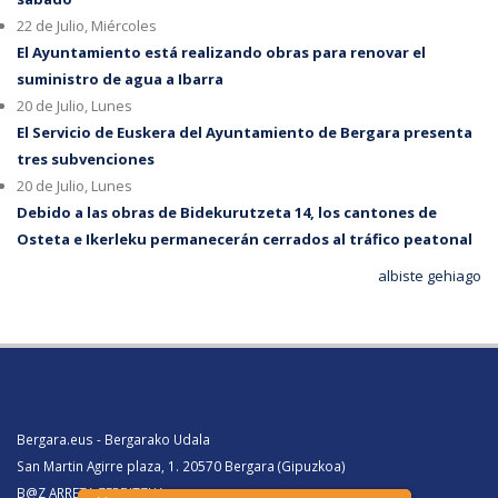
22 de Julio, Miércoles
El Ayuntamiento está realizando obras para renovar el
suministro de agua a Ibarra
20 de Julio, Lunes
El Servicio de Euskera del Ayuntamiento de Bergara presenta
tres subvenciones
20 de Julio, Lunes
Debido a las obras de Bidekurutzeta 14, los cantones de
Osteta e Ikerleku permanecerán cerrados al tráfico peatonal
albiste gehiago
Bergara.eus - Bergarako Udala
San Martin Agirre plaza, 1. 20570 Bergara (Gipuzkoa)
B@Z ARRETA ZERBITZUA: