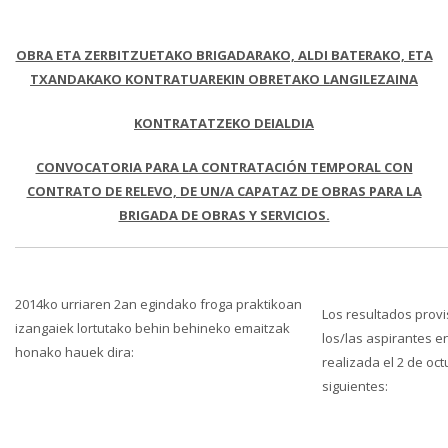
OBRA ETA ZERBITZUETAKO BRIGADARAKO, ALDI BATERAKO, ETA
TXANDAKAKO KONTRATUAREKIN OBRETAKO LANGILEZAINA
KONTRATATZEKO
DEIALDIA
CONVOCATORIA PARA LA CONTRATACIÓN TEMPORAL CON
CONTRATO DE RELEVO, DE UN/A CAPATAZ DE OBRAS PARA LA
BRIGADA DE OBRAS Y SERVICIOS.
2014ko urriaren 2an egindako froga praktikoan
Los resultados prov
izangaiek lortutako behin behineko emaitzak
los/las aspirantes e
honako hauek dira:
realizada el 2 de oc
siguientes: