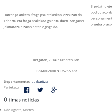
El próximo eje
podido acorda
Hurrengo ariketa, froga psikoteknikoa, ezin izan da
personalment
zehaztu eta froga praktikoa gainditu duen izangaiari
prueba prácti
jakinaraziko zaion datan egingo da.
Bergaran, 2014ko urriaren 2an
EPAIMAHAIAREN IDAZKARIAK
Departamento:
Idazkaritza
Partekatu:
Últimas noticias
4 de Agosto, Martes