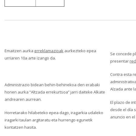
Emaitzen aurka
erreklamazioak
aurkezteko epea
Se concede pl
urriaren 10a arte izango da.
presentar
rec
Contra esta re
administrativ
Administrazio bidean behin-behinekoa den erabaki
Alzada ante l
honen aurka “Altzada errekurtsoa” jarri daiteke Alkate
andrearen aurrean.
El plazo de i
desde el día s
Horretarako hilabeteko epea dago, iragarkia udaleko
anuncio en el
iragarki taulan argitaratu eta hurrengo egunetik
kontatzen hasita.