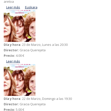
aretoa
Leer más
acerca de Lanbideetako genero moldeak apurtzen
Euskara
Día y hora:
23 de Marzo, Lunes a las 20:30
Director:
Gracia Querejeta
Precio:
4.00 €
Leer más
acerca de Invisibles
Día y hora:
22 de Marzo, Domingo a las 19:30
Director:
Gracia Querejeta
Precio:
5.00 €