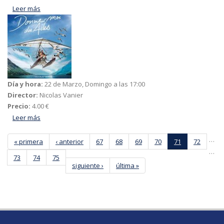
Leer más
acerca de Invisibles
Día y hora:
22 de Marzo, Domingo a las 17:00
Director:
Nicolas Vanier
Precio:
4.00 €
Leer más
acerca de Volando juntos
…
« primera
‹ anterior
67
68
69
70
71
72
…
73
74
75
siguiente ›
última »
Páginas