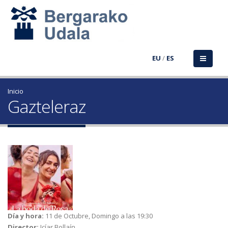
EU
/
ES
Inicio
Gazteleraz
Día y hora:
11 de Octubre, Domingo a las 19:30
Director:
Icíar Bollaín