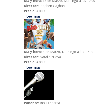
Día y hora:
15 de Marzo, Domingo a las 17:00
Director:
Stephen Gaghan
Precio:
4.00 €
Leer más
acerca de Las aventuras del Doctor Dolitl
Día y hora:
8 de Marzo, Domingo a las 17:00
Director:
Natalia Nilova
Precio:
4.00 €
Leer más
acerca de Operación panda
Ponente:
Iñaki Esparza