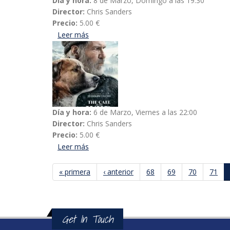
Día y hora:
8 de Marzo, Domingo a las 19:30
Director:
Chris Sanders
Precio:
5.00 €
Leer más
acerca de La llamada de lo salvaje
Día y hora:
6 de Marzo, Viernes a las 22:00
Director:
Chris Sanders
Precio:
5.00 €
Leer más
acerca de La llamada de lo salvaje
« primera
‹ anterior
68
69
70
71
Páginas
Get In Touch