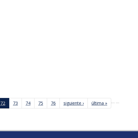
…
…
72
73
74
75
76
siguiente ›
última »