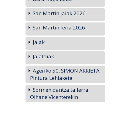
San Martin jaiak 2026
San Martin feria 2026
Jaiak
Jaialdiak
Ageriko 50. SIMON ARRIETA
Pintura Lehiaketa
Sormen dantza tailerra
Oihane Vicenterekin