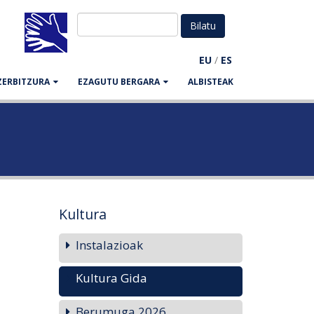
EU
/
ES
ZERBITZURA
EZAGUTU BERGARA
ALBISTEAK
Kultura
Instalazioak
Kultura Gida
Berumuga 2026