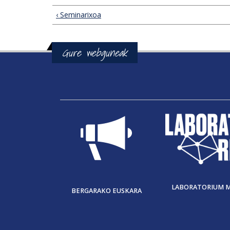
‹ Seminarixoa
Gure webguneak
LABORATORIUM 
BERGARAKO EUSKARA