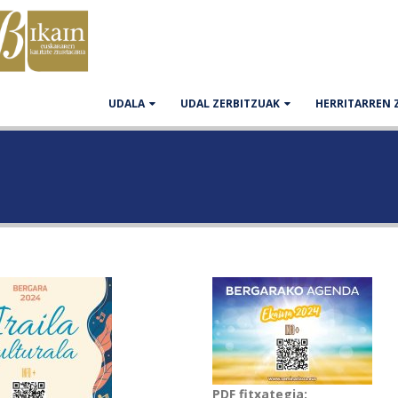
UDALA
UDAL ZERBITZUAK
HERRITARREN 
PDF fitxategia: