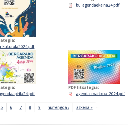
bu_agendaekaina24.pdf
xategia:
la_kulturala2024.pdf
xategia:
PDF fitxategia:
agendaapirila24.pdf
agenda_martxoa_2024.pdf
…
5
6
7
8
9
hurrengoa ›
azkena »