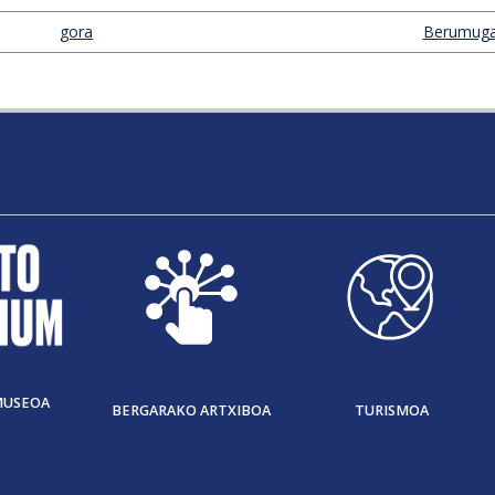
gora
Berumuga
MUSEOA
BERGARAKO ARTXIBOA
TURISMOA