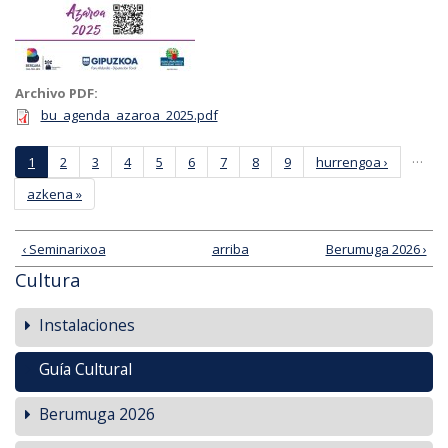
Archivo PDF:
bu_agenda_azaroa_2025.pdf
Páginas
…
1
2
3
4
5
6
7
8
9
hurrengoa ›
azkena »
‹ Seminarixoa
arriba
Berumuga 2026 ›
Cultura
Instalaciones
Guía Cultural
Berumuga 2026