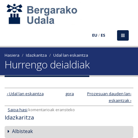
EU
/
ES
Hasiera
Idazkaritza
Udal lan eskaintza
Hurrengo deialdiak
‹ Udal lan eskaintza
gora
Prozesuan dauden lan-
eskaintzak ›
Saioa hasi
komentarioak eransteko
Idazkaritza
Albisteak