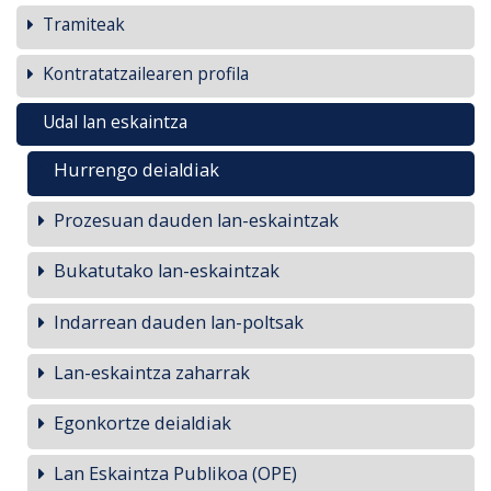
Tramiteak
Kontratatzailearen profila
Udal lan eskaintza
Hurrengo deialdiak
Prozesuan dauden lan-eskaintzak
Bukatutako lan-eskaintzak
Indarrean dauden lan-poltsak
Lan-eskaintza zaharrak
Egonkortze deialdiak
Lan Eskaintza Publikoa (OPE)