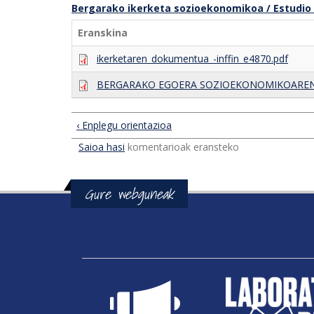
Bergarako ikerketa sozioekonomikoa / Estudio 
Eranskina
ikerketaren_dokumentua_-inffin_e4870.pdf
BERGARAKO EGOERA SOZIOEKONOMIKOAREN IKE
‹ Enplegu orientazioa
Saioa hasi
komentarioak eransteko
Gure webguneak