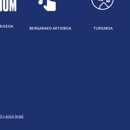
MUSEOA
BERGARAKO ARTXIBOA
TURISMOA
d y aviso legal