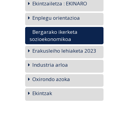
Ekintzailetza : EKINARO
Enplegu orientazioa
Bergarako ikerketa
sozioekonomikoa
Erakusleiho lehiaketa 2023
Industria arloa
Oxirondo azoka
Ekintzak