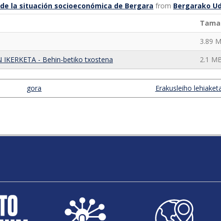
de la situación socioeconómica de Bergara
from
Bergarako Ud
Tama
3.89 
RKETA - Behin-betiko txostena
2.1 M
gora
Erakusleiho lehiaket