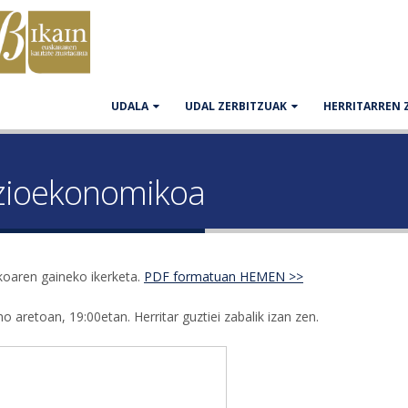
UDALA
UDAL ZERBITZUAK
HERRITARREN 
ozioekonomikoa
oaren gaineko ikerketa.
PDF formatuan HEMEN >>
aretoan, 19:00etan. Herritar guztiei zabalik izan zen.