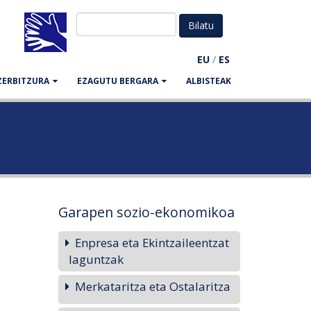
EU
/
ES
ZERBITZURA
EZAGUTU BERGARA
ALBISTEAK
Garapen sozio-ekonomikoa
Enpresa eta Ekintzaileentzat
laguntzak
Merkataritza eta Ostalaritza