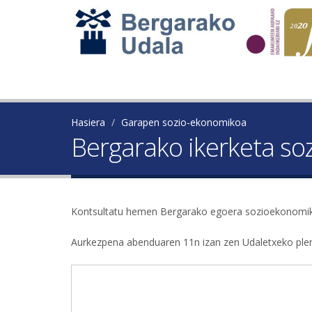
Hasiera
Garapen sozio-ekonomikoa
Bergarako ikerketa s
Kontsultatu hemen Bergarako egoera sozioekonomik
Aurkezpena abenduaren 11n izan zen Udaletxeko pleno 