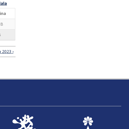
ala
ina
MB
B
a 2023 ›