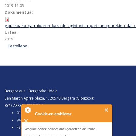
2019-11-05
Dokumentua:
gipuzkoako_garraioaren_lurralde_agintaritza_partzuergoarekin_udal_
Urtea:
2019
Castellano
Bergara.eus - Bergarako Udala
San Martin Agirre plaza, 1. 20570 Bergara (Gipuzkoa)
B@Z ARRETA ZERBITZUA:
010, Bergaratik deituz gero
Cookie-en erabileraz
943 77 91 00, Bergaraz kanpotik deituz gero
Faxa 943 77 91 63
Wegune honek hainbat datu gordetzen ditu zure