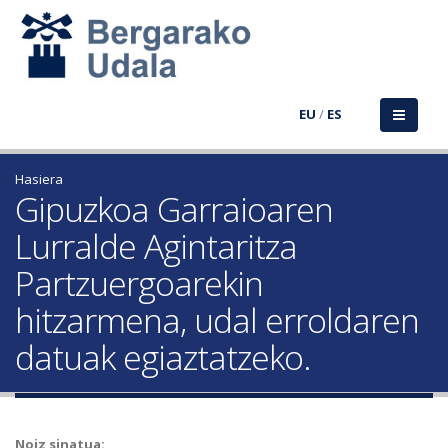
EU
/
ES
Hasiera
Gipuzkoa Garraioaren
Lurralde Agintaritza
Partzuergoarekin
hitzarmena, udal erroldaren
datuak egiaztatzeko.
Noiz sinatua: