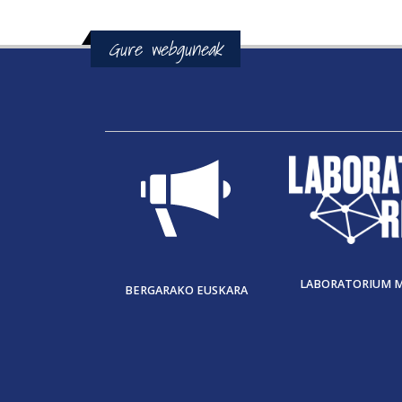
Gure webguneak
LABORATORIUM 
BERGARAKO EUSKARA