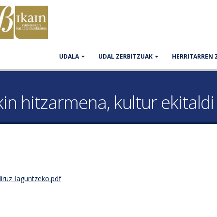
UDALA
UDAL ZERBITZUAK
HERRITARREN 
in hitzarmena, kultur ekitaldi
diruz_laguntzeko.pdf