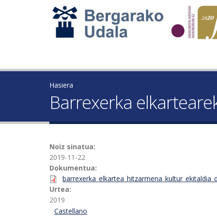
Hasiera
Barrexerka elkartearek
Noiz sinatua:
2019-11-22
Dokumentua:
barrexerka_elkartea_hitzarmena_kultur_ekitaldia_
Urtea:
2019
Castellano