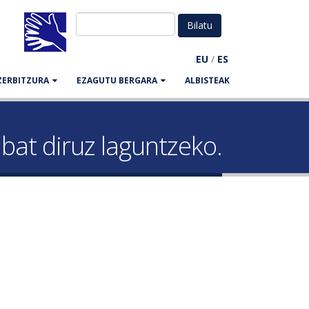
EU
/
ES
ZERBITZURA
EZAGUTU BERGARA
ALBISTEAK
 bat diruz laguntzeko.