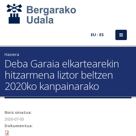
EU
/
ES
Hasiera
Deba Garaia elkartearekin
hitzarmena liztor beltzen
2020ko kanpainarako
Noiz sinatua:
2020-07-03
Dokumentua: