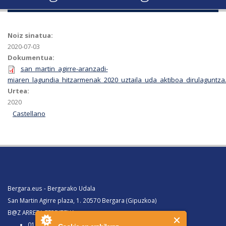
Noiz sinatua:
2020-07-03
Dokumentua:
san_martin_agirre-aranzadi-
miaren_lagundia_hitzarmenak_2020_uztaila_uda_aktiboa_dirulaguntza
Urtea:
2020
Castellano
Bergara.eus - Bergarako Udala
San Martin Agirre plaza, 1. 20570 Bergara (Gipuzkoa)
B@Z ARRETA ZERBITZUA:
010, Bergaratik deituz gero