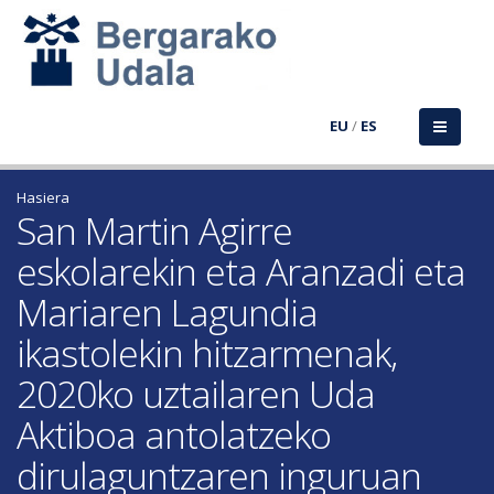
EU
/
ES
Hasiera
San Martin Agirre
eskolarekin eta Aranzadi eta
Mariaren Lagundia
ikastolekin hitzarmenak,
2020ko uztailaren Uda
Aktiboa antolatzeko
dirulaguntzaren inguruan