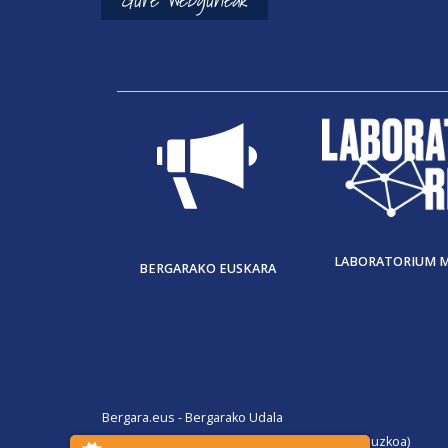
LABORATORIUM 
BERGARAKO EUSKARA
Bergara.eus - Bergarako Udala
San Martin Agirre plaza, 1. 20570 Bergara (Gipuzkoa)