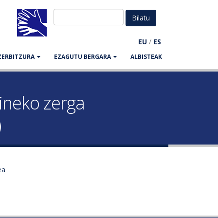
EU
/
ES
ZERBITZURA
EZAGUTU BERGARA
ALBISTEAK
aineko zerga
)
ea