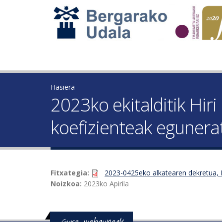
Hasiera
2023ko ekitalditik Hir
koefizienteak egunera
Fitxategia:
2023-0425eko alkatearen dekretua, H
Noizkoa:
2023ko Apirila
Gure webguneak