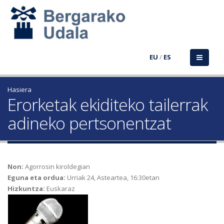
EU
/
ES
Hasiera
Erorketak ekiditeko tailerrak
adineko pertsonentzat
Non:
Agorrosin kiroldegian
Eguna eta ordua:
Urriak 24, Asteartea, 16:30etan
Hizkuntza:
Euskaraz