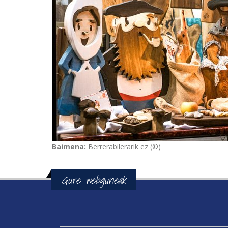
Baimena:
Berrerabilerarik ez (©)
Gure webguneak