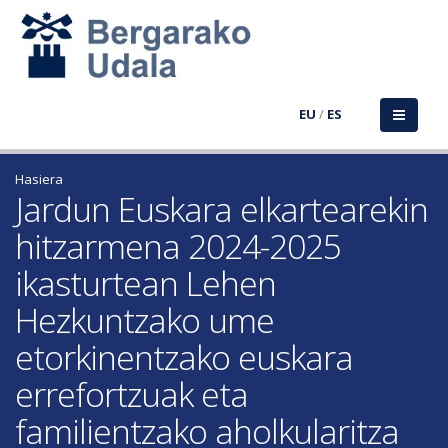
EU
/
ES
Hasiera
Jardun Euskara elkartearekin
hitzarmena 2024-2025
ikasturtean Lehen
Hezkuntzako ume
etorkinentzako euskara
errefortzuak eta
familientzako aholkularitza