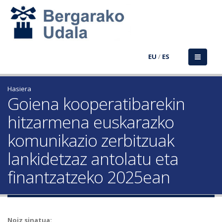
EU
/
ES
Hasiera
Goiena kooperatibarekin
hitzarmena euskarazko
komunikazio zerbitzuak
lankidetzaz antolatu eta
finantzatzeko 2025ean
Noiz sinatua: