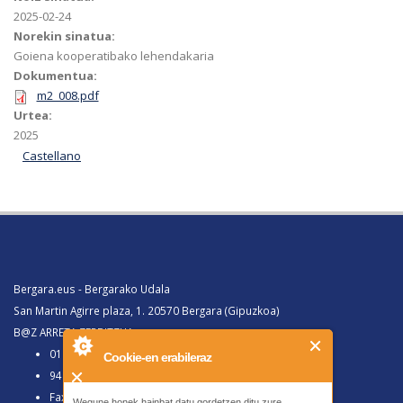
2025-02-24
Norekin sinatua:
Goiena kooperatibako lehendakaria
Dokumentua:
m2_008.pdf
Urtea:
2025
Castellano
Bergara.eus - Bergarako Udala
San Martin Agirre plaza, 1. 20570 Bergara (Gipuzkoa)
B@Z ARRETA ZERBITZUA:
010, Bergaratik deituz gero
Cookie-en erabileraz
943 77 91 00, Bergaraz kanpotik deituz gero
Faxa 943 77 91 63
Wegune honek hainbat datu gordetzen ditu zure