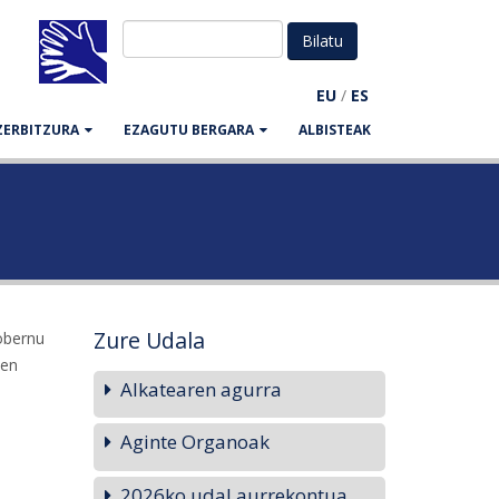
EU
/
ES
ZERBITZURA
EZAGUTU BERGARA
ALBISTEAK
Zure Udala
obernu
ien
Alkatearen agurra
Aginte Organoak
2026ko udal aurrekontua