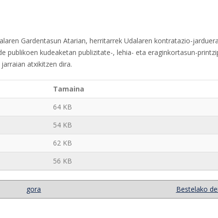
alaren Gardentasun Atarian, herritarrek Udalaren kontratazio-jarduer
e publikoen kudeaketan publizitate-, lehia- eta eraginkortasun-printzi
arraian atxikitzen dira.
Tamaina
64 KB
54 KB
62 KB
56 KB
gora
Bestelako dei