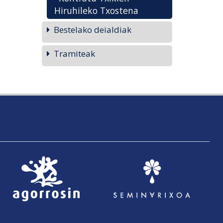
Hiruhileko Txostena
Bestelako deialdiak
Tramiteak