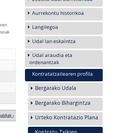
Aurrekontu historikoa
aren
Langilegoa
pioak
Udal lan eskaintza
Udal araudia eta
ordenantzak
Kontratatzailearen profila
Bergarako Udala
Bergarako Bihargintza
aldiak ›
Urteko Kontratazio Plana
Kontratu Txikien