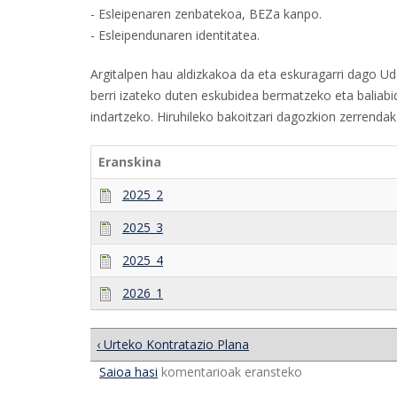
- Esleipenaren zenbatekoa, BEZa kanpo.
- Esleipendunaren identitatea.
Argitalpen hau aldizkakoa da eta eskuragarri dago Ud
berri izateko duten eskubidea bermatzeko eta baliabid
indartzeko. Hiruhileko bakoitzari dagozkion zerrendak j
Eranskina
2025_2
2025_3
2025_4
2026_1
‹ Urteko Kontratazio Plana
Saioa hasi
komentarioak eransteko