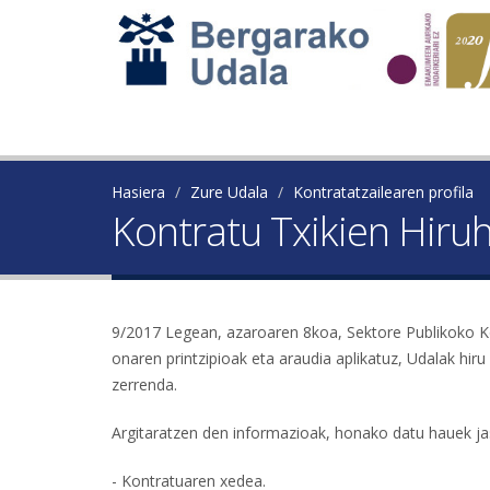
Hasiera
Zure Udala
Kontratatzailearen profila
Kontratu Txikien Hiru
9/2017 Legean, azaroaren 8koa, Sektore Publikoko Ko
onaren printzipioak eta araudia aplikatuz, Udalak hiru
zerrenda.
Argitaratzen den informazioak, honako datu hauek ja
- Kontratuaren xedea.