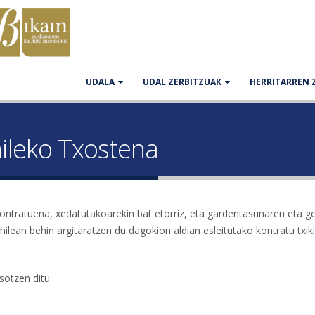
UDALA
UDAL ZERBITZUAK
HERRITARREN 
hileko Txostena
ntratuena, xedatutakoarekin bat etorriz, eta gardentasunaren eta g
 hilean behin argitaratzen du dagokion aldian esleitutako kontratu txik
sotzen ditu: