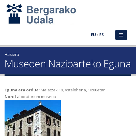
EU
/
ES
Hasiera
Museoen Nazioarteko Eguna
Eguna eta ordua:
Maiatzak 18, Astelehena, 10:00etan
Non:
Laboratorium museoa