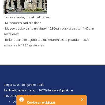
Besteak beste, honako ekintzak:
- Museoaren sarrera doan
- Museo doako bisita gidatuak: 10:30ean euskaraz eta 11:45ean
gazteleraz
- Bi ilunabarreko eguna erakusketaren bisita gidatuak: 13:00
euskaraz // 13:30 gazteleraz
Bergara.eus - Bergarako Udala
San Martin Agirre plaza, 1. 20570 Bergara (Gipuzkoa)
B@Z ARRETA ZERBITZUA:
010, Bergaratik deituz gero
Cookie-en erabileraz