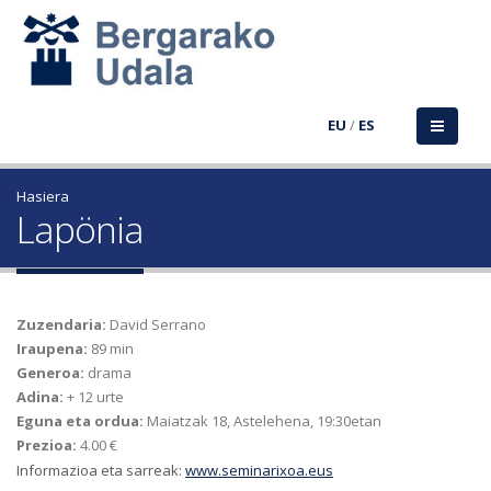
EU
/
ES
Hasiera
Lapönia
Zuzendaria:
David Serrano
Iraupena:
89 min
Generoa:
drama
Adina:
+ 12 urte
Eguna eta ordua:
Maiatzak 18, Astelehena, 19:30etan
Prezioa:
4.00 €
Informazioa eta sarreak:
www.seminarixoa.eus