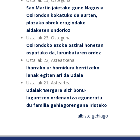
Uztailak 23, Osteguna
San Martin jaietako gune Nagusia
Oxirondon kokatuko da aurten,
plazako obrek eragindako
aldaketen ondorioz
Uztailak 23, Osteguna
Oxirondoko azoka ostiral honetan
ospatuko da, larunbataren ordez
Uztailak 22, Asteazkena
Ibarrako ur hornidura berritzeko
lanak egiten ari da Udala
Uztailak 21, Asteartea
Udalak ‘Bergara Bizi’ bonu-
laguntzen ordenantza eguneratu
du familia gehiagorengana iristeko
albiste gehiago