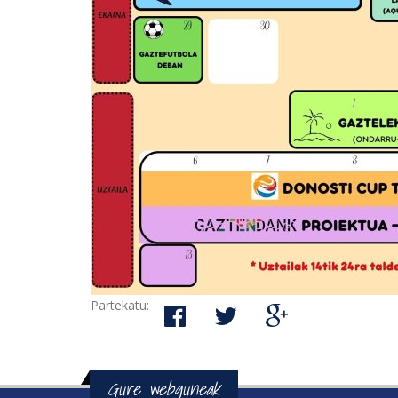
Partekatu:
Gure webguneak