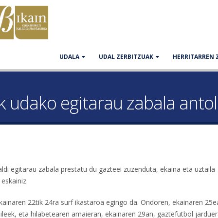
UDALA
UDAL ZERBITZUAK
HERRITARREN 
 udako egitarau zabala anto
i egitarau zabala prestatu du gazteei zuzenduta, ekaina eta uztaila
 eskainiz.
kainaren 22tik 24ra surf ikastaroa egingo da. Ondoren, ekainaren 25e
ileek, eta hilabetearen amaieran, ekainaren 29an, gaztefutbol jardue