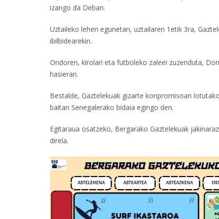
izango da Deban.
Uztaileko lehen egunetan, uztailaren 1etik 3ra, Gazte
ibilbidearekin.
Ondoren, kirolari eta futboleko zaleei zuzenduta, Do
hasieran.
Bestalde, Gaztelekuak gizarte konpromisoari lotutako
baitan Senegalerako bidaia egingo den.
Egitaraua osatzeko, Bergarako Gaztelekuak jakinarazi 
direla.