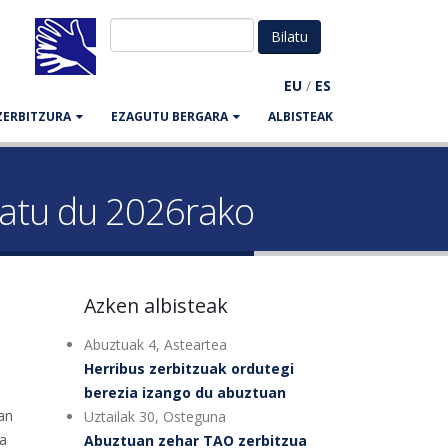
EU
/
ES
ZERBITZURA
EZAGUTU BERGARA
ALBISTEAK
latu du 2026rako
Azken albisteak
Abuztuak 4, Asteartea
Herribus zerbitzuak ordutegi
berezia izango du abuztuan
an
Uztailak 30, Osteguna
ra
Abuztuan zehar TAO zerbitzua