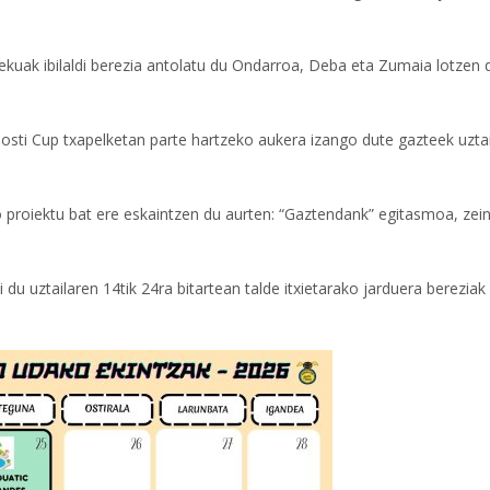
lekuak ibilaldi berezia antolatu du Ondarroa, Deba eta Zumaia lotzen 
nosti Cup txapelketan parte hartzeko aukera izango dute gazteek uzta
 proiektu bat ere eskaintzen du aurten: “Gaztendank” egitasmoa, zei
du uztailaren 14tik 24ra bitartean talde itxietarako jarduera bereziak