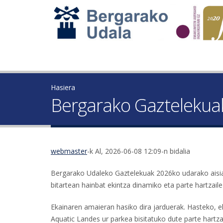
Hasiera
Bergarako Gaztelekuak
webmaster
-k Al, 2026-06-08 12:09-n bidalia
Bergarako Udaleko Gaztelekuak 2026ko udarako aisiald
bitartean hainbat ekintza dinamiko eta parte hartzaile
Ekainaren amaieran hasiko dira jarduerak. Hasteko, e
Aquatic Landes ur parkea bisitatuko dute parte hartza