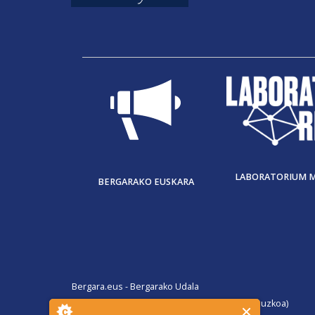
LABORATORIUM 
BERGARAKO EUSKARA
Bergara.eus - Bergarako Udala
San Martin Agirre plaza, 1. 20570 Bergara (Gipuzkoa)