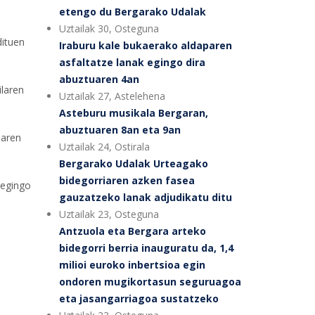
etengo du Bergarako Udalak
Uztailak 30, Osteguna
dituen
Iraburu kale bukaerako aldaparen
asfaltatze lanak egingo dira
abuztuaren 4an
ilaren
Uztailak 27, Astelehena
Asteburu musikala Bergaran,
abuztuaren 8an eta 9an
naren
Uztailak 24, Ostirala
Bergarako Udalak Urteagako
bidegorriaren azken fasea
 egingo
gauzatzeko lanak adjudikatu ditu
Uztailak 23, Osteguna
Antzuola eta Bergara arteko
bidegorri berria inauguratu da, 1,4
milioi euroko inbertsioa egin
ondoren mugikortasun seguruagoa
eta jasangarriagoa sustatzeko