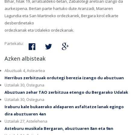
Bihar, hilak 19, arratsaldeko 6etan, Zabalotegi aretoan izango da
aurkezpena. Bertan parte hartuko dute Aranzadi, Mariaren
Lagundia eta San Martineko ordezkariek, Bergara kirol elkarte
desberdinetako
ordezkariak eta Udaleko ordezkariak.
Partekatu:
Azken albisteak
Abuztuak 4, Asteartea
Herribus zerbitzuak ordutegi berezia izango du abuztuan
Uztailak 30, Osteguna
Abuztuan zehar TAO zerbitzua etengo du Bergarako Udalak
Uztailak 30, Osteguna
Iraburu kale bukaerako aldaparen asfaltatze lanak egingo
dira abuztuaren 4an
Uztailak 27, Astelehena
Asteburu musikala Bergaran, abuztuaren 8an eta 9an