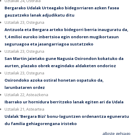
Uztailak 24, Ostirala
Bergarako Udalak Urteagako bidegorriaren azken fasea
gauzatzeko lanak adjudikatu ditu
Uztailak 23, Osteguna
Antzuola eta Bergara arteko bidegorri berria inauguratu da,
1,4 milioi euroko inbertsioa egin ondoren mugikortasun
seguruagoa eta jasangarriagoa sustatzeko
Uztailak 23, Osteguna
San Martin jaietako gune Nagusia Oxirondon kokatuko da
aurten, plazako obrek eragindako aldaketen ondorioz
Uztailak 23, Osteguna
Oxirondoko azoka ostiral honetan ospatuko da,
larunbataren ordez
Uztailak 22, Asteazkena
Ibarrako ur hornidura berritzeko lanak egiten ari da Udala
Uztailak 21, Asteartea
Udalak ‘Bergara Bizi’ bonu-laguntzen ordenantza eguneratu
du familia gehiagorengana iristeko
albiste gehiago