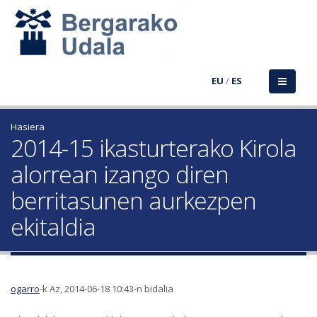
EU
/
ES
Hasiera
2014-15 ikasturterako Kirola
alorrean izango diren
berritasunen aurkezpen
ekitaldia
ogarro
-k Az, 2014-06-18 10:43-n bidalia